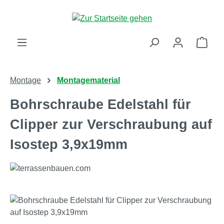
Zum Hauptinhalt springen
Ware
Montage
Montagematerial
Bohrschraube Edelstahl für
Clipper zur Verschraubung auf
Isostep 3,9x19mm
Bildergalerie überspringen