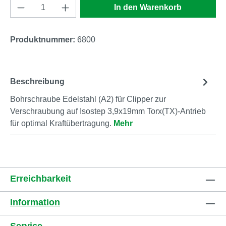
Produkt Anzahl: Gib den gewünschten Wert e
In den Warenkorb
Produktnummer:
6800
Beschreibung
Bohrschraube Edelstahl (A2) für Clipper zur
Verschraubung auf Isostep 3,9x19mm Torx(TX)-Antrieb
für optimal Kraftübertragung.
Mehr
Erreichbarkeit
Information