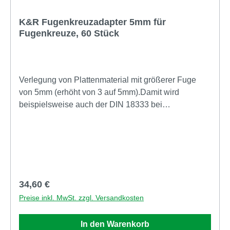
K&R Fugenkreuzadapter 5mm für
Fugenkreuze, 60 Stück
Verlegung von Plattenmaterial mit größerer Fuge
von 5mm (erhöht von 3 auf 5mm).Damit wird
beispielsweise auch der DIN 18333 bei
Betonsteinplatten Rechnung getragen. Wird einfach
auf die Terrassenlager mit Fugenkreuz
aufgesteckt.VPE = 60 Stück
Regulärer Preis:
34,60 €
Preise inkl. MwSt. zzgl. Versandkosten
In den Warenkorb