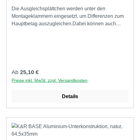
Die Ausgleichsplättchen werden unter den
Montageklammern eingesetzt, um Differenzen zum
Hauptbelag auszugleichen.Dabei können auch
mehrere dieser 3mm Plättchen übereinander
verwendet werden.
Regulärer Preis:
Ab
25,10 €
Preise inkl. MwSt. zzgl. Versandkosten
Details