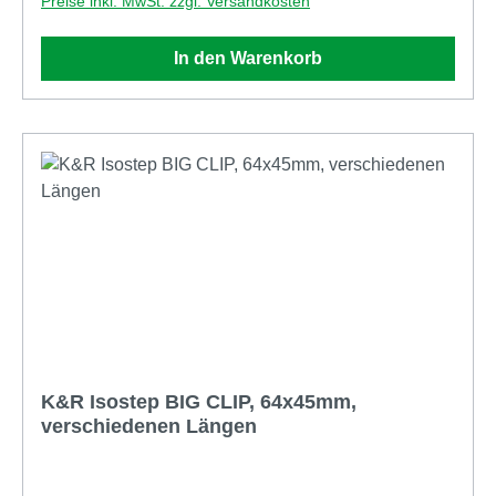
Preise inkl. MwSt. zzgl. Versandkosten
kleine Unebenheiten aus und verhindert ein
Verrutschen der Platten. Damit eignet es sich ideal
In den Warenkorb
für professionelle Terrassenkonstruktionen auf
Balkonen, Dachterrassen oder im Gartenbereich.
Vorteile auf einen Blick Passgenau abgestimmt:
optimal für Terrassenlager mit Fugenkreuz, M-Fix
und P-Fix Rutschhemmende Auflage: verhindert das
Verschieben von Platten und sorgt für Stabilität
Trittschalldämmend: reduziert Gehgeräusche und
verbessert den Komfort Höhenausgleich: gleicht
kleinere Unebenheiten im Untergrund aus Teilbar:
flexibel einsetzbar für Randbereiche oder spezielle
Aufbau-Situationen Witterungsbeständig: geeignet
für dauerhaften Außeneinsatz Robustes Material für
den Außenbereich Das Isopad besteht aus
K&R Isostep BIG CLIP, 64x45mm,
Gummigranulat auf Recyclingbasis, das mit
verschiedenen Längen
Polyurethan gebunden ist. Dadurch entsteht ein
langlebiges und elastisches Material, das auch bei
Temperaturschwankungen formstabil bleibt. Das Pad