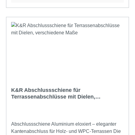
Lieferbar in den Maßen 45 x 90 mm und 70 x 90 mm
in Längen von 3-5 m, jeweils in 50cm Schritten.
Lieferung erfolgt per Spedition Bitte beachten:\nDie
berechneten Versandkosten können je nach Menge
zu hoch berechnet werden. Bitte lassen Sie sich
davon nicht abschrecken und sprechen Sie uns an.
Wir berechnen Ihnen gerne die effektiven Kosten.
K&R Abschlussschiene für
Terrassenabschlüsse mit Dielen,
verschiedene Maße
Abschlussschiene Aluminium eloxiert – eleganter
Kantenabschluss für Holz- und WPC-Terrassen Die