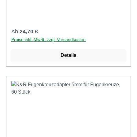
TWIXT und Big eine parallele Auflage geschaffen,
auf der ein Dielenstoß sicher montiert werden kann.
Regulärer Preis:
Ab
24,70 €
Preise inkl. MwSt. zzgl. Versandkosten
Details