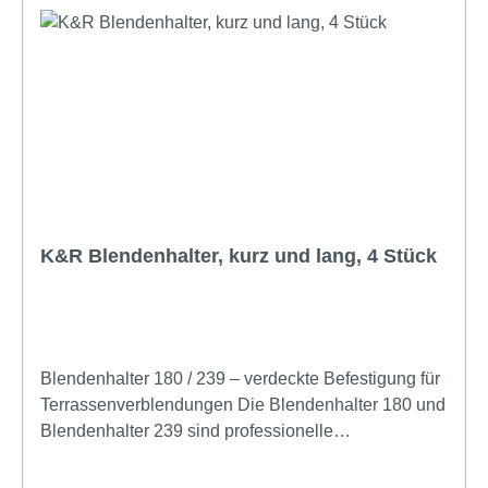
Blendenoberfläche Schnelle Montage: einfaches
Einklicken der Blendenhalter in die Schiene Stabile
Verbindung: sicherer Halt der Blenden auch bei
hoher Nutzung Flexibel einsetzbar: kompatibel mit
verschiedenen Blendenmaterialien Modernes
Erscheinungsbild: sorgt für einen sauberen
Terrassenabschluss Funktion und Einsatz Der
Blendenhalter Clip wird an der Unterkonstruktion
oder an passenden Schienenprofilen befestigt.
Anschließend kann die gewünschte Blende direkt
K&R Blendenhalter, kurz und lang, 4 Stück
hinten eingeschoben werden. Da die Verbindung
verdeckt ist, entsteht eine optisch ruhige Fläche –
ideal für Terrassen und Balkone mit hohen
Designansprüchen. Diese Halter eignen sich
besonders für den Einsatz bei aufgeständerten
Blendenhalter 180 / 239 – verdeckte Befestigung für
Terrassen, wo eine ästhetisch anspruchsvolle
Terrassenverblendungen Die Blendenhalter 180 und
Verblendung gefragt ist. Durch das Clip-System sind
Blendenhalter 239 sind professionelle
sie auch geeignet, wenn häufige Demontagen oder
Montagelösungen für eine saubere und stabile
Änderungen in der Blendenkonfiguration erforderlich
Verblendung von Terrassenkanten. Sie eignen sich