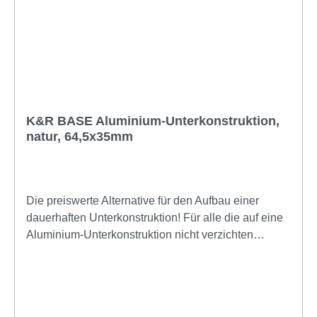
K&R BASE Aluminium-Unterkonstruktion,
natur, 64,5x35mm
Die preiswerte Alternative für den Aufbau einer
dauerhaften Unterkonstruktion! Für alle die auf eine
Aluminium-Unterkonstruktion nicht verzichten
möchten, diese aber günstig herstellen wollen. Kann
sowohl mit den 20er Isopads verbaut werden, wie
auch mit den Standard-Terrassenlagern. Sogar der
Schraubkanal für sicheres Führen der Schraube bei