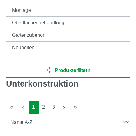
Montage
Oberflächenbehandlung
Gartenzubehör
Neuheiten
Produkte filtern
Unterkonstruktion
Seite
Seite
Seite
1
2
3