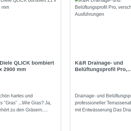
Diele QLICK bombiert
K&R Drainage- und
 x 2900 mm
Belüftungsprofil Pro,
verschiedene Ausfüh
chön hartes und
Drainage- und Belüftungspr
s "Gras" ...Wie Gras? Ja,
professioneller Terrassena
hört zu den Gräsern.
mit Entwässerung Das Drainage- und
 ist es so behandelt extrem
Belüftungsprofil Pro ist ein
haft und formstabil und
hochwertige Lösung für de
h dehsalb hervorragend als
Abschluss von Terrassenfl