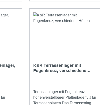
Dielen passt.Aus der Praxis
chwertigem
entwickelt für die Serie!VPE = 24
durch hohe
StückGeeignet für FLAT oder TWIXT
Isostep
e nach
age- und
rschiedenen
 sich mit
sauber
enlager,
K&R Terrassenlager mit
arz
Fugenkreuz, verschiedene
Belüftung
Höhen
n- und
Terrassenlager mit Fugenkreuz –
nen
 für
höhenverstellbarer Plattenlagerfuß für
der
Terrassenplatten Das Terrassenlager