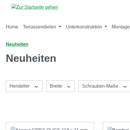
m Hauptinhalt springen
Zur Suche springen
Zur Hauptnavigation springen
Home
Terrassendielen
Unterkonstruktion
Montage
Neuheiten
Neuheiten
Hersteller
Breite
Schrauben-Maße