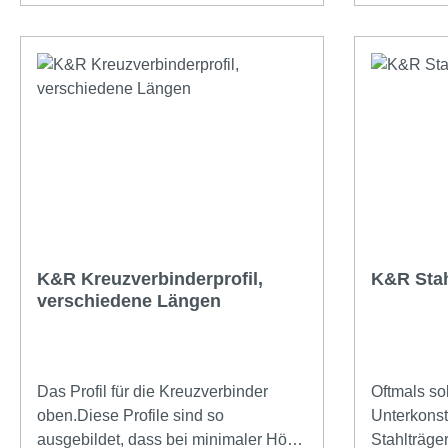
dampfdiffusionsfähig•
A4Nuttief
Trittschalldämmung•
8mmflexibl
Waldbodeneffekt• unverrottbar•
9,2 mstabi
rutschfest• kein Klappern der Terrasse
1,5mm Durch den
glasfaserve
eine kraft
gewährleis
ermöglicht
und schwi
K&R Kreuzverbinderprofil,
K&R Stah
verschiedene Längen
Das Profil für die Kreuzverbinder
Oftmals so
oben.Diese Profile sind so
Unterkonst
ausgebildet, dass bei minimaler Höhe
Stahlträger