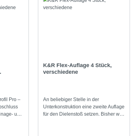
K&R Flex-Auflage 4 Stück,
verschiedene
rungen
ofil Pro –
An beliebiger Stelle in der
bschluss
Unterkonstruktion eine zweite Auflage
für den Dielenstoß setzen. Bisher war
e
bei Dielenstößen zur korrekten
n sauberen
Verlegung immer ein zweites
ächen an
paralleles Unterkonstruktionsprofil