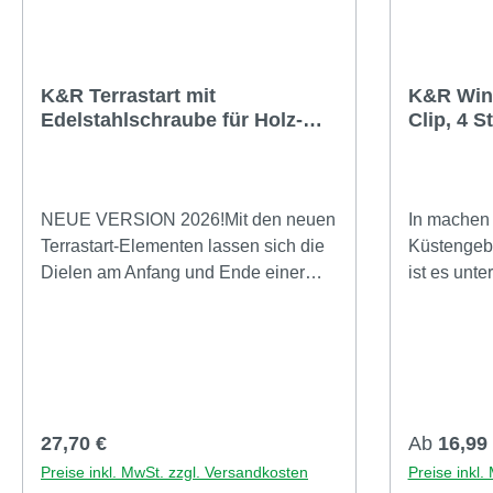
K&R Terrastart mit
K&R Wind
Edelstahlschraube für Holz-
Clip, 4 
UND Alu-Unterkonstruktion, 20
Grössen
Stück
NEUE VERSION 2026!Mit den neuen
In machen 
Terrastart-Elementen lassen sich die
Küstengebi
Dielen am Anfang und Ende einer
ist es unt
Terrasse nunmehr professionell,
eine Terra
dauerhaft und einfach befestigen -
das Anhebe
und das unsichtbar.Passend zum
sichern.Z
modernen System von Terraflex wird
diese Windl
der Grundträger auf der
Clip Unterk
Unterkonstruktion verschraubt (Holz-
entwickelt
Regulärer Preis:
Regulärer
27,70 €
Ab
16,99
oder Aluminium-Unterkonstruktion)
unten in di
Preise inkl. MwSt. zzgl. Versandkosten
Preise inkl.
und der Halter mit der Diele
Schiene ei