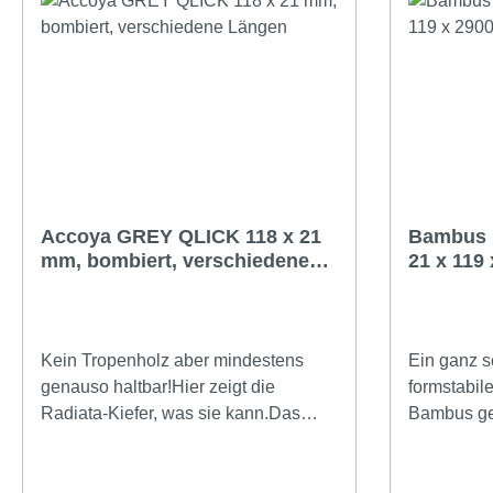
Accoya GREY QLICK 118 x 21
Bambus 
mm, bombiert, verschiedene
21 x 119
Längen
Kein Tropenholz aber mindestens
Ein ganz s
genauso haltbar!Hier zeigt die
formstabile
Radiata-Kiefer, was sie kann.Das
Bambus ge
Holz ist vorbehandelt und ungiftig bis
Allerdings
zum Kern durchgefärbt. Damit ist es
hart, dauer
grau und bleibt grau, auch in einem
eignet sic