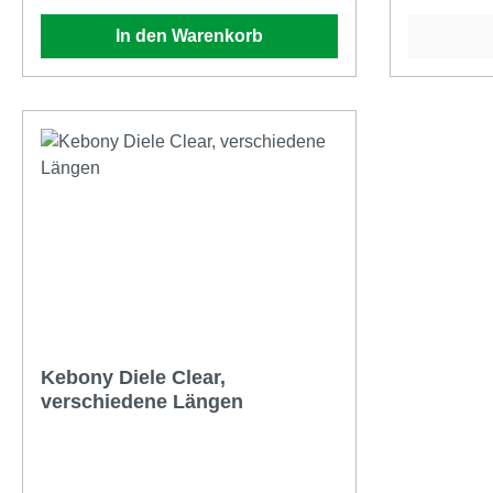
eingerastet - einfacher geht nicht.Wie
und trage
In den Warenkorb
die Terraflex zeichnet sich Terrastart
gegenüberl
durch mehrere Eigenschaften aus:
handelsübl
konstruktiver Holzschutz
wird die G
Abstandshalterfunktion Quell- und
zusätzlich
Schwindverhalten des Holzes wird
Lösung un
ermöglicht Verwendbar auf Holz- und
Sicherheits
Aluminiumunterkonstruktionen
Windlastträ
Abstand zu Gebäudeteilen wird
die neue
automatisch eingehalten Die Details:
Revisionsk
mit Edelstahlschrauben C1 für
TWIXT-, B
Holzunterkonstruktionen UND
Isostepsch
Bohrschrauben für
mm und 11
Aluminiumunterkonstruktionenunsicht
Version)
Kebony Diele Clear,
bare Befestigung Abstandhalter
verschiedene Längen
zwischen den Dielen und der
Unterkonstruktion 6 mm konstruktiver
Holzschutz durch Unterlüftung der
Dielen immer gleiches Verlegebild für