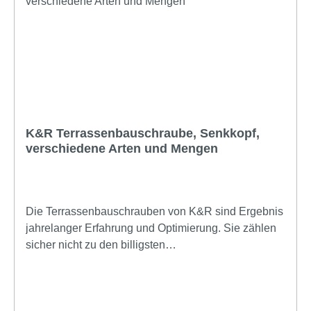
zwischen den Dielen 5mm (Dielenabstand 5mm)
Abstand zwischen den Dielen und der
Unterkonstruktion 6 mm (aktiver konstruktiver
Holzschutz) konstruktiver Holzschutz durch
Unterlüftung der Dielen schnelle Montage: kein
Vorbohren notwendig zentral nur eine Schraube je
Auflagepunkt zwischen Diele und Unterkonstruktion
immer gleiches Verlegebild für alle Dielen mit einer
K&R Terrassenbauschraube, Senkkopf,
Stärke ab 20 mm starke Dielen oder Dielen ohne Nut
verschiedene Arten und Mengen
sind ebenfalls verlegbar. Die Nuten werden einfach
am Befestigungspunkt mit einer handelsüblichen
Flachdübelfräse hergestellt inkl. Edelstahlschrauben
keine Schrauben von oben in der Diele sichtbar die
Die Terrassenbauschrauben von K&R sind Ergebnis
Dielen sind jederzeit schnell ohne Beschädigung zu
jahrelanger Erfahrung und Optimierung. Sie zählen
demontieren Dieses System ist eine
sicher nicht zu den billigsten
Erweiterung/Weiterentwichlung der seit Jahren
Terrassenbauschrauben am Markt, mit Sicherheit
erfolgreich im Einsatz befindlichen Terraflex und
aber zu den Besten.Der verwendete Edelstahl (C1
ermöglicht die noch stabilere verdeckte Montage von
und A4), die Schraubengeometrie und nicht zuletzt
nahezu allen Dielenarten. Durch den