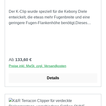
Der K-Clip wurde speziell für die Kebony Diele
entwickelt, die etwas mehr Fugenbreite und eine
geringere Fugen-Flankenhöhe benötigt.Dieses
System zeichnet sich durch mehrere Eigenschaften
aus: konstruktiver Holzschutz Abstandshalterfunktion
Quell- und Schwindverhalten des Holzes wird
ermöglicht Verwendbar auf Holz- und
Aluminiumunterkonstruktionen Details und
Vorteile:für Holz- oder Aluminium
Regulärer Preis:
Ab
133,60 €
Unterkonstruktionmit Schrauben in Edelstahl C1
Preise inkl. MwSt. zzgl. Versandkosten
oder A4Nuttiefe mind. 7mmFugenabstand
8mmflexibler Spannbereich von 4,2-9,2 mstabile
Details
Spannplatte Edelstahl 1,5mm Durch den
glasfaserverstärkten Kunststoff ist eine
kraftschlüssige Verbindung gewährleistet, die es
dennoch ermöglicht, dass das Holz quellen und
schwinden kann.