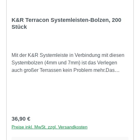
K&R Terracon Systemleisten-Bolzen, 200
Stück
Mit der K&R Systemleiste in Verbindung mit diesen
Systembolzen (4mm und 7mm) ist das Verlegen
auch großer Terrassen kein Problem mehr.Das
System hat gleich mehrere Vorteile: vollflächige
Auflage der Dielen (wichtig bei breiten Dielen)
einfache Montage der Dielen durch Verschraubung
von oben gleichmäßiger Dielenabstand durch
einklickbaren Systembolzen in 4mm oder 7mm
konstruktiver Holzschutz - keine Staunässe
Regulärer Preis:
36,90 €
zwischen Unterkonstruktion und Dielen verwendbar
Preise inkl. MwSt. zzgl. Versandkosten
für alle Holzarten hochfester verstärkter Kunststoff
endlos anreihbar Qualität - Made in Germany!