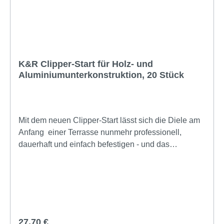
K&R Clipper-Start für Holz- und
Aluminiumunterkonstruktion, 20 Stück
Mit dem neuen Clipper-Start lässt sich die Diele am
Anfang einer Terrasse nunmehr professionell,
dauerhaft und einfach befestigen - und das
unsichtbar.Passend zum modernen System von
Clipper wird der Grundträger auf der
Unterkonstruktion verschraubt (Holz- oder
Aluminium-Unterkonstruktion) und der Clipper mit
der Diele eingehängt - einfacher geht nicht. Wie die
Clipper zeichnet sich der Clipper-Start durch
Regulärer Preis:
27,70 €