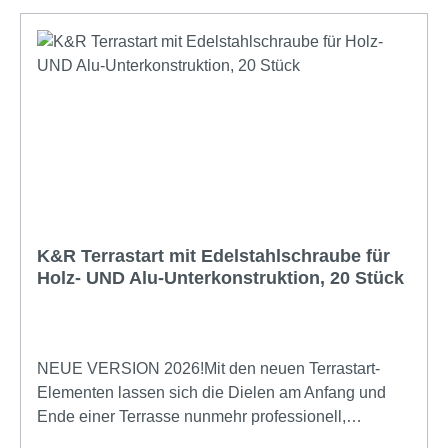
Flankenanordung eignet sich deshalb auch für
Harthölzer und stark beanspruchte Terrassen. Mit
ihrem Torx-Antrieb wird eine sichere
Kraftübertragung auch bei schwierigen
Schraubsituationen gewährleistet. Torx stellt
mittlerweile den Standard im Bereich der
Terrassenschrauben dar. Wir bieten Schrauben für
nahezu jeden Einsatzzweck an. Wählen Sie einfach
die zu verwendende Unterkonstruktion (Holz oder
Alu), den gewünschten Schraubenquerschnitt und
die Länge aus. Gehen Sie keine Kompromisse ein,
K&R Terrastart mit Edelstahlschraube für
denn an der Schraube hängt der Erfolg Ihres
Holz- UND Alu-Unterkonstruktion, 20 Stück
gesamten Projektes.
NEUE VERSION 2026!Mit den neuen Terrastart-
Elementen lassen sich die Dielen am Anfang und
Ende einer Terrasse nunmehr professionell,
dauerhaft und einfach befestigen - und das