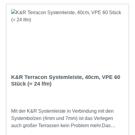
Unterkonstruktion unsichtbare Befestigung mit
Edelstahlschrauben Oberfläche der Dielen bleibt
unbeschädigt schnelle Demontage der Dielen
möglich - ideal für z.B. Mietwohnungen Arretier-Pin
für zügige und einfache Montage Das Quellen und
Schwinden der Dielen ist in jede Richtung
gewährleistet MADE IN GERMANY
K&R Terracon Systemleiste, 40cm, VPE 60
Stück (= 24 lfm)
Mit der K&R Systemleiste in Verbindung mit den
Systembolzen (4mm und 7mm) ist das Verlegen
auch großer Terrassen kein Problem mehr.Das
System hat gleich mehrere Vorteile: vollflächige