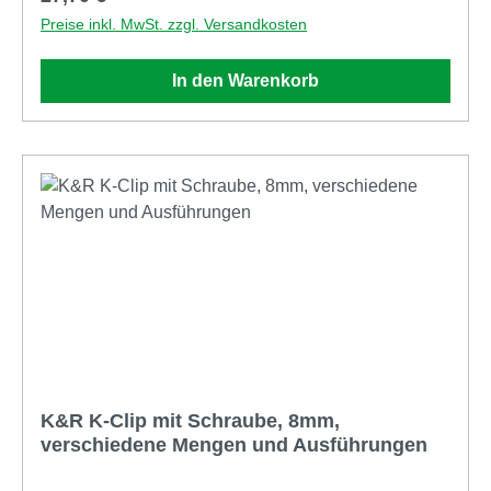
mehrere Eigenschaften aus: konstruktiver
Preise inkl. MwSt. zzgl. Versandkosten
Holzschutz Abstandshalterfunktion Quell- und
Schwindverhalten des Holzes wird ermöglicht
In den Warenkorb
Verwendbar auf Holz- und
Aluminiumunterkonstruktionen Abstand zu
Gebäudeteilen wird automatisch eingehalten Die
Details: mit Edelstahlschrauben C1 für
Holzunterkonstruktionen UND Bohrschrauben für
Aluminium unsichtbare Befestigung Abstandhalter
zwischen den Dielen und der Unterkonstruktion 6
mm konstruktiver Holzschutz durch Unterlüftung der
Dielen schnelle Montage: kein Vorbohren zwei
Schrauben je Diele und Unterkonstruktion immer
gleiches Verlegebild inkl. Edelstahlschrauben für
Holz UND Aluminium keine Schrauben von oben in
der Diele sichtbar
K&R K-Clip mit Schraube, 8mm,
verschiedene Mengen und Ausführungen