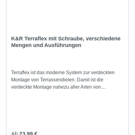
K&R Terraflex mit Schraube, verschiedene
Mengen und Ausführungen
Terraflex ist das moderne System zur verdeckten
Montage von Terrassendielen. Damit ist die
verdeckte Montage nahezu aller Arten von
Terrassendielen möglich. Dieses System zeichnet
sich durch mehrere Eigenschaften aus: konstruktiver
Holzschutz Abstandshalterfunktion Quell- und
Schwindverhalten des Holzes wird ermöglicht
Verwendbar auf Holz- und
Aluminiumunterkonstruktionen Details und Vorteile:
Regulärer Preis:
Ab
23,99 €