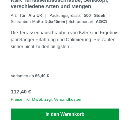
denn an der Schraube hängt der Erfolg Ihres
verschiedene Arten und Mengen
gesamten Projektes.
Art:
für Alu-UK
|
Packungsgrösse:
500 Stück
|
Schrauben-Maße:
5,5x45mm
|
Schraubenart:
A2/C1
Die Terrassenbauschrauben von K&R sind Ergebnis
jahrelanger Erfahrung und Optimierung. Sie zählen
sicher nicht zu den billigsten
Terrassenbauschrauben am Markt, mit Sicherheit
aber zu den besten. Der verwendete Edelstahl (C1
und A4), die Schraubengeometrie und nicht zuletzt
der verstärkte Kopf unterstützen dabei, ein
Varianten ab
96,40 €
Terrassenprojekt schnell, sicher und dauerhaft
aufzubauen. Die Ausführung in A4 Edelstahl ist
Regulärer Preis:
117,40 €
optimal für Terrassen in der Nähe von
Preise inkl. MwSt. zzgl. Versandkosten
Schwimmbädern und am Meer/in Meeresnähe
geeignet, da hier ein hoher Anspruch an
In den Warenkorb
Korrossionsbeständigkeit herrscht! Die verwendete
Vierkantgeormetrie des Gewindes mit versetzter