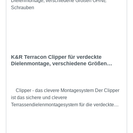
K&R Terracon Clipper für verdeckte
Dielenmontage, verschiedene Größen
OHNE Schrauben
Clipper - das clevere Montagesystem Der Clipper
ist das sichere und clevere
Terrassendielenmontagesystem für die verdeckte
Verschraubung Ihrer Terrassendielen.Es ist für
nahezu alle Dielenarten geeignet und durch den
glasfaserverstärkten Kunststoff extrem stabil und