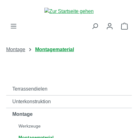
Zum Hauptinhalt springen
Ware
Montage
Montagematerial
Terrassendielen
Unterkonstruktion
Montage
Werkzeuge
Montagematerial