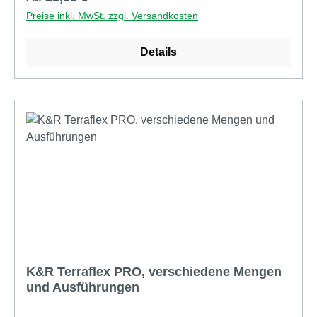
für Holz- oder Aluminium Unterkonstruktion mit
Preise inkl. MwSt. zzgl. Versandkosten
Schrauben in Edelstahl C1 oder A4 lieferbar für
Nuttiefe 6mm (N6) oder 9mm (N9) flexibler
Details
Spannbereich von 5,5 - 11,5 mm unsichtbare
Befestigung Abstandshalter zwischen den Dielen 7
mm (Dielenabstand 7mm) Abstand zwischen den
Dielen und der Unterkonstruktion 6 mm (aktiver
konstruktiver Holzschutz) konstruktiver Holzschutz
durch Unterlüftung der Dielen schnelle Montage:
kein Vorbohren notwendig zentral nur eine Schraube
je Auflagepunkt zwischen Diele und
Unterkonstruktion immer gleiches Verlegebild für alle
Dielen mit einer Stärke ab 20 mm starke Dielen oder
Dielen ohne Nut sind ebenfalls verlegbar. Die Nuten
werden einfach am Befestigungspunkt mit einer
handelsüblichen Flachdübelfräse hergestellt inkl.
K&R Terraflex PRO, verschiedene Mengen
Edelstahlschrauben keine Schrauben von oben in
und Ausführungen
der Diele sichtbar die Dielen sind jederzeit schnell
ohne Beschädigung zu demontieren Dieses System