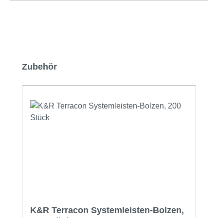
Produktgalerie überspringen
Zubehör
K&R Terracon Systemleisten-Bolzen,