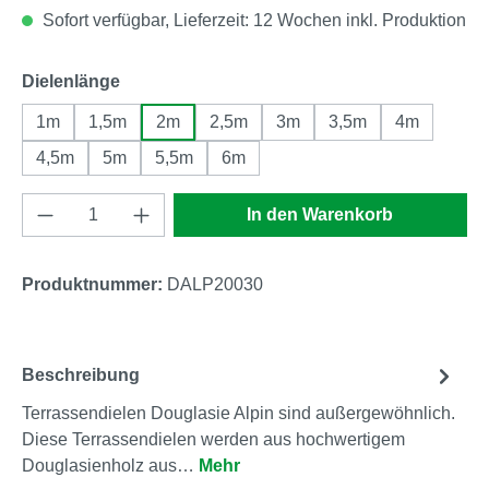
Sofort verfügbar, Lieferzeit: 12 Wochen inkl. Produktion
auswählen
Dielenlänge
1m
1,5m
2m
2,5m
3m
3,5m
4m
4,5m
5m
5,5m
6m
Produkt Anzahl: Gib den gewünschten Wert e
In den Warenkorb
Produktnummer:
DALP20030
Beschreibung
Terrassendielen Douglasie Alpin sind außergewöhnlich.
Diese Terrassendielen werden aus hochwertigem
Douglasienholz aus…
Mehr