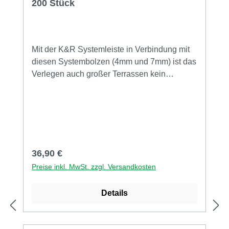
200 Stück
Mit der K&R Systemleiste in Verbindung mit
diesen Systembolzen (4mm und 7mm) ist das
Verlegen auch großer Terrassen kein
Problem mehr.Das System hat gleich
mehrere Vorteile: vollflächige Auflage der
Dielen (wichtig bei breiten Dielen) einfache
Montage der Dielen durch Verschraubung
von oben gleichmäßiger Dielenabstand durch
einklickbaren Systembolzen in 4mm oder
Regulärer Preis:
36,90 €
7mm konstruktiver Holzschutz - keine
Preise inkl. MwSt. zzgl. Versandkosten
Staunässe zwischen Unterkonstruktion und
Dielen verwendbar für alle Holzarten
Details
hochfester verstärkter Kunststoff endlos
anreihbar Qualität - Made in Germany!