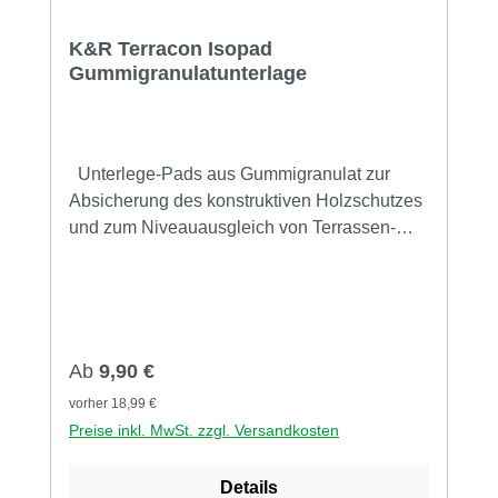
K&R Terracon Isopad
Gummigranulatunterlage
Unterlege-Pads aus Gummigranulat zur
Absicherung des konstruktiven Holzschutzes
und zum Niveauausgleich von Terrassen-
Unterkonstruktionen. Lieferbar in den Maßen:
3mm (60 Stück, 900 Stück) 8mm (48 Stück,
24 Stück, 400 Stück) 11mm (38 Stück) NEU
ab 2025 20mm (30 Stück, 12 Stück, 280
Stück) Durch die verschiedenen Höhen der
Regulärer Preis:
Ab
9,90 €
Pads können alle notwendigen Differenzen
vorher 18,99 €
ausgeglichen werden. Vorteile von IsoPats:
Preise inkl. MwSt. zzgl. Versandkosten
Ausgleich kleiner Unebenheiten Holzschutz
nach oben Bautenschutz nach unten keine
Details
scharfen Kanten dampfdiffusionsfähig