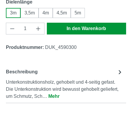
auswählen
Dielenlänge
3m
3,5m
4m
4,5m
5m
Produkt Anzahl: Gib den gewünschten Wert e
In den Warenkorb
Produktnummer:
DUK_4590300
Beschreibung
Unterkonstruktionsholz, gehobelt und 4-seitig gefast.
Die Unterkonstruktion wird bewusst gehobelt geliefert,
um Schmutz, Sch…
Mehr