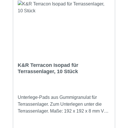
widerstandsfähig gegen Stoß- und
Schlagbelastung und zeigt eine sehr gute
Beständigkeit gegenüber Chlor, Salz, Laugen
und Säuren. Technische Daten
Höhenausgleich: 15–225 mm (erweiterbar mit
Adapter) Gefälleausgleich: bis 8 % Material:
Polypropylen (Regranulat / recyceltes
Material) Temperaturbeständigkeit: ca. -35 °C
bis +60 °C Brandklasse: B2 (DIN 4102-1)
K&R Terracon Isopad für
Aufstandsfläche Bodenteller Standard: 190 ×
Terrassenlager, 10 Stück
190 mm (ca. 212 cm²) Bodenteller MICRO: Ø
123 mm (ca. 118 cm²) Hinweise für die
Verlegung Bei Terrassenaufbauten mit
Mehrschicht-Verbundfolie wird empfohlen, ein
Unterlege-Pads aus Gummigranulat für
geeignetes Isopad mit Beschichtung zu
Terrassenlager. Zum Unterlegen unter die
verwenden, um eine mögliche
Terrassenlager. Maße: 192 x 192 x 8 mm VPE
Weichmacherwanderung zu vermeiden. Für
mit 10 Stück. Vorteile von IsoPats: • Ausgleich
Holz-Unterkonstruktionen sollte der maximale
kleiner Unebenheiten• Holzschutz nach