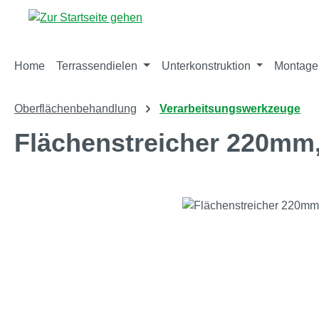
m Hauptinhalt springen
Zur Suche springen
Zur Hauptnavigation springen
Home
Terrassendielen
Unterkonstruktion
Montage
Oberflächenbehandlung
Verarbeitsungswerkzeuge
Flächenstreicher 220mm,
Bildergalerie überspringen