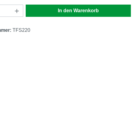
Anzahl: Gib den gewünschten Wert ein oder
In den Warenkorb
mmer:
TFS220