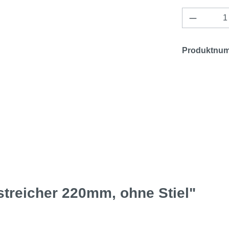
Produkt 
Produktnu
treicher 220mm, ohne Stiel"