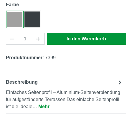
auswählen
Farbe
RAL 9007
RAL 7016
Produkt Anzahl: Gib den gewünschten Wert e
In den Warenkorb
Produktnummer:
7399
Beschreibung
Einfaches Seitenprofil – Aluminium-Seitenverblendung
für aufgeständerte Terrassen Das einfache Seitenprofil
ist die ideale…
Mehr