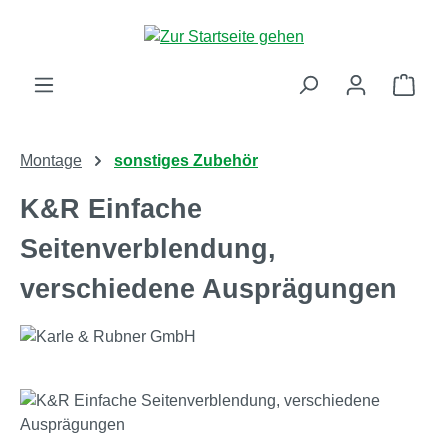
Zum Hauptinhalt springen
Ware
Montage
sonstiges Zubehör
K&R Einfache
Seitenverblendung,
verschiedene Ausprägungen
Bildergalerie überspringen