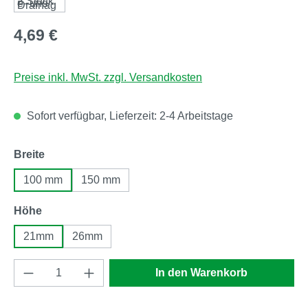
Regulärer Preis:
4,69 €
Preise inkl. MwSt. zzgl. Versandkosten
Sofort verfügbar, Lieferzeit: 2-4 Arbeitstage
auswählen
Breite
100 mm
150 mm
auswählen
Höhe
21mm
26mm
Produkt Anzahl: Gib den gewünschten Wert e
In den Warenkorb