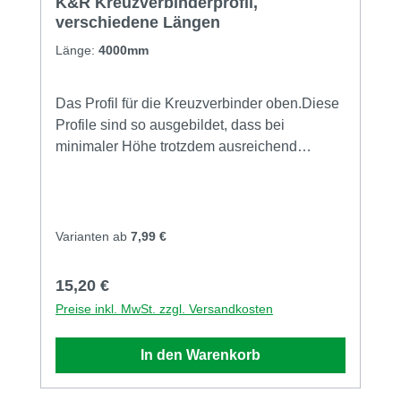
K&R Kreuzverbinderprofil,
verschiedene Längen
Länge:
4000mm
Das Profil für die Kreuzverbinder oben.Diese
Profile sind so ausgebildet, dass bei
minimaler Höhe trotzdem ausreichend
Stabilität erreicht wird, damit hieraus eine
steife Querverbindung gebaut werden
kann.Wenig Aufbauhöhe und
Queraussteifung - widerspricht sich ab jetzt
Varianten ab
7,99 €
nicht mehr!
Regulärer Preis:
15,20 €
Preise inkl. MwSt. zzgl. Versandkosten
In den Warenkorb