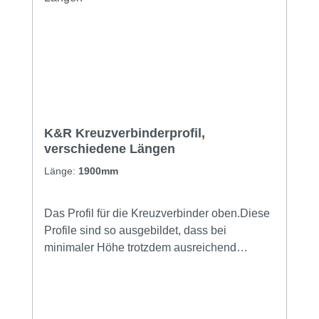
K&R Kreuzverbinderprofil,
verschiedene Längen
Länge:
1900mm
Das Profil für die Kreuzverbinder oben.Diese
Profile sind so ausgebildet, dass bei
minimaler Höhe trotzdem ausreichend
Stabilität erreicht wird, damit hieraus eine
steife Querverbindung gebaut werden
kann.Wenig Aufbauhöhe und
Queraussteifung - widerspricht sich ab jetzt