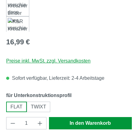
Regulärer Preis:
16,99 €
Preise inkl. MwSt. zzgl. Versandkosten
Sofort verfügbar, Lieferzeit: 2-4 Arbeitstage
auswählen
für Unterkonstruktionsprofil
FLAT
TWIXT
Produkt Anzahl: Gib den gewünschten Wert e
In den Warenkorb