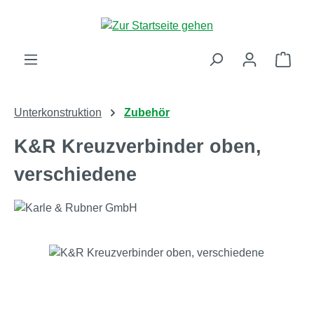
Zum Hauptinhalt springen
Ware
Unterkonstruktion
Zubehör
K&R Kreuzverbinder oben,
verschiedene
Bildergalerie überspringen