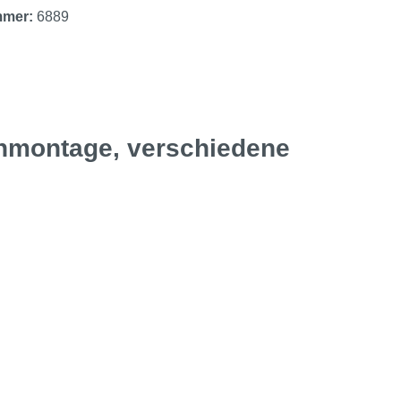
mmer:
6889
enmontage, verschiedene