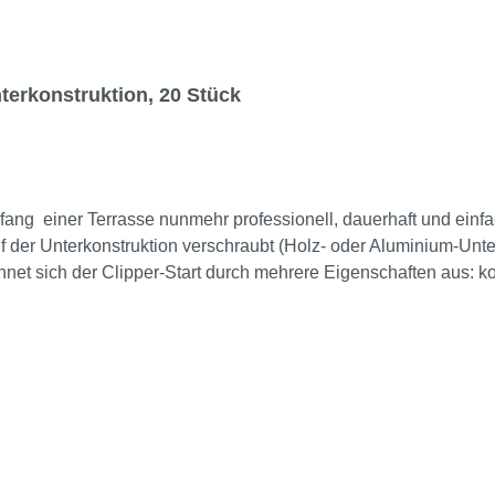
terkonstruktion, 20 Stück
nfang einer Terrasse nunmehr professionell, dauerhaft und ein
der Unterkonstruktion verschraubt (Holz- oder Aluminium-Unter
rt durch mehrere Eigenschaften aus: konstruktiver Holzschutz Abstandshalterfunktion Quell-
endbar auf Holz- und Aluminiumunterkonstruktionen Abstand zu 
h Unterlüftung der Dielen schnelle Montage: kein Vorbohren zw
lz UND Aluminium keine Schrauben von oben in der Diele sichtb