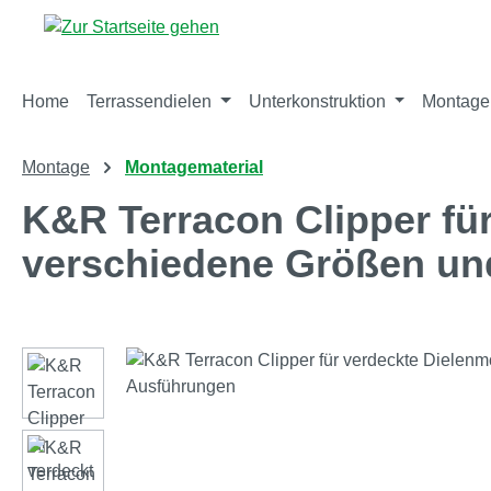
m Hauptinhalt springen
Zur Suche springen
Zur Hauptnavigation springen
Home
Terrassendielen
Unterkonstruktion
Montage
Montage
Montagematerial
K&R Terracon Clipper fü
verschiedene Größen un
Bildergalerie überspringen