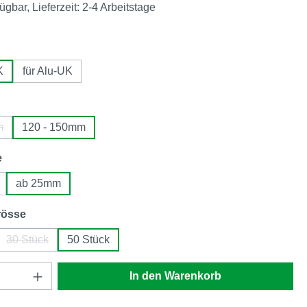
ügbar, Lieferzeit: 2-4 Arbeitstage
en
K
für Alu-UK
auswählen
m
120 - 150mm
 Option ist zurzeit nicht verfügbar.)
auswählen
e
ab 25mm
auswählen
rösse
30 Stück
50 Stück
(Diese Option ist zurzeit nicht verfügbar.)
Anzahl: Gib den gewünschten Wert ein oder
In den Warenkorb