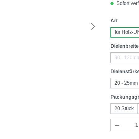
Sofort verf
auswähl
Art
für Holz-U
Dielenbreite
90 - 120m
(Diese
Dielenstärk
20 - 25mm
Packungsg
20 Stück
Produkt 