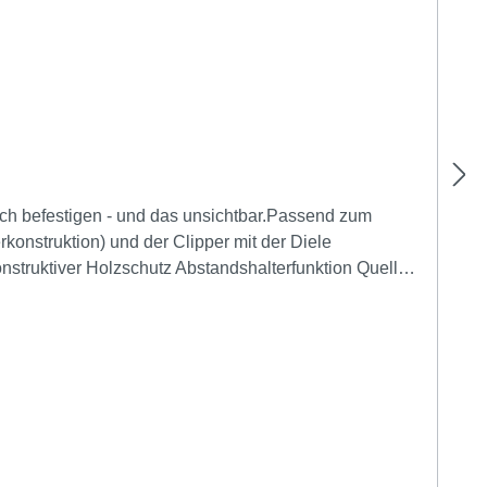
fach befestigen - und das unsichtbar.Passend zum
konstruktion) und der Clipper mit der Diele
Gebäudeteilen wird automatisch eingehalten Die
ei Schrauben je Diele und Unterkonstruktion immer
ar