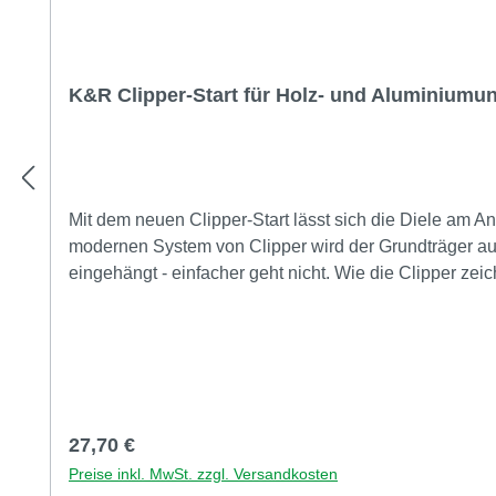
K&R Clipper-Start für Holz- und Aluminiumun
Mit dem neuen Clipper-Start lässt sich die Diele am A
modernen System von Clipper wird der Grundträger auf 
eingehängt - einfacher geht nicht. Wie die Clipper zeichnet sich der Clipper-Sta
und Schwindverhalten des Holzes wird ermöglicht Verw
Details: mit Edelstahlschrauben C1 für Holzunterkonstruktionen UND Bohrschrauben für Aluminium unsichtbare Befestigung Abstandhalter zwischen den Dielen und der
Unterkonstruktion 6 mm konstruktiver Holzschutz durc
gleiches Verlegebild inkl. Edelstahlschrauben für Ho
Regulärer Preis:
27,70 €
Preise inkl. MwSt. zzgl. Versandkosten