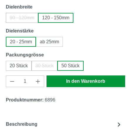
auswählen
Dielenbreite
90 - 120mm
120 - 150mm
(Diese Option ist zurzeit nicht verfügbar.)
auswählen
Dielenstärke
20 - 25mm
ab 25mm
auswählen
Packungsgrösse
20 Stück
30 Stück
50 Stück
(Diese Option ist zurzeit nicht verfügbar.)
Produkt Anzahl: Gib den gewünschten Wert e
In den Warenkorb
Produktnummer:
6896
Beschreibung