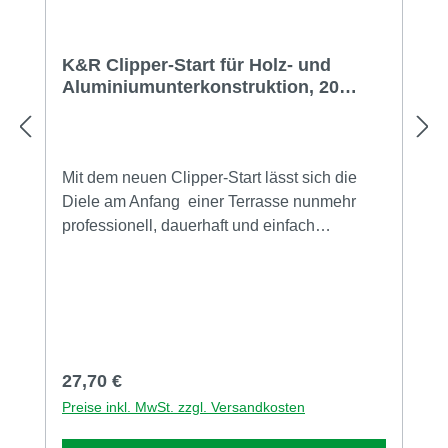
K&R Clipper-Start für Holz- und
Aluminiumunterkonstruktion, 20
Stück
Mit dem neuen Clipper-Start lässt sich die
Diele am Anfang einer Terrasse nunmehr
professionell, dauerhaft und einfach
befestigen - und das unsichtbar.Passend zum
modernen System von Clipper wird der
Grundträger auf der Unterkonstruktion
verschraubt (Holz- oder Aluminium-
Unterkonstruktion) und der Clipper mit der
Diele eingehängt - einfacher geht nicht. Wie
Regulärer Preis:
27,70 €
die Clipper zeichnet sich der Clipper-Start
Preise inkl. MwSt. zzgl. Versandkosten
durch mehrere Eigenschaften aus:
konstruktiver Holzschutz