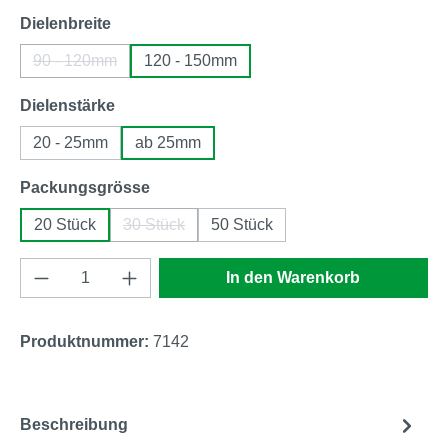
auswählen
Dielenbreite
90 - 120mm
120 - 150mm
(Diese Option ist zurzeit nicht verfügbar.)
auswählen
Dielenstärke
20 - 25mm
ab 25mm
auswählen
Packungsgrösse
20 Stück
30 Stück
50 Stück
(Diese Option ist zurzeit nicht verfügbar.)
Produkt Anzahl: Gib den gewünschten Wert e
In den Warenkorb
Produktnummer:
7142
Beschreibung