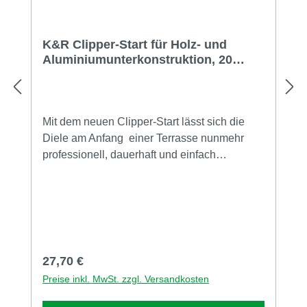
K&R Clipper-Start für Holz- und
Aluminiumunterkonstruktion, 20
Stück
Mit dem neuen Clipper-Start lässt sich die
Diele am Anfang einer Terrasse nunmehr
professionell, dauerhaft und einfach
befestigen - und das unsichtbar.Passend zum
modernen System von Clipper wird der
Grundträger auf der Unterkonstruktion
verschraubt (Holz- oder Aluminium-
Unterkonstruktion) und der Clipper mit der
Diele eingehängt - einfacher geht nicht. Wie
Regulärer Preis:
27,70 €
die Clipper zeichnet sich der Clipper-Start
Preise inkl. MwSt. zzgl. Versandkosten
durch mehrere Eigenschaften aus:
konstruktiver Holzschutz