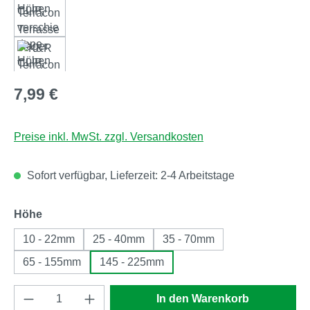
Regulärer Preis:
7,99 €
Preise inkl. MwSt. zzgl. Versandkosten
Sofort verfügbar, Lieferzeit: 2-4 Arbeitstage
auswählen
Höhe
10 - 22mm
25 - 40mm
35 - 70mm
65 - 155mm
145 - 225mm
Produkt Anzahl: Gib den gewünschten Wert e
In den Warenkorb