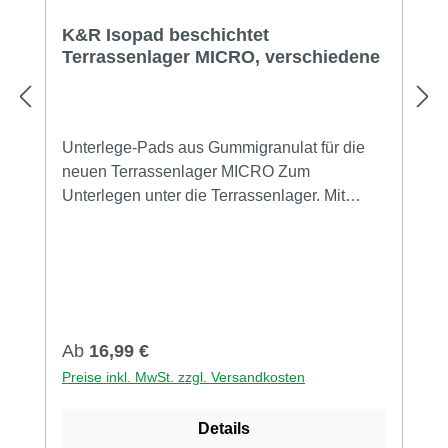
K&R Isopad beschichtet
Terrassenlager MICRO, verschiedene
Unterlege-Pads aus Gummigranulat für die
neuen Terrassenlager MICRO Zum
Unterlegen unter die Terrassenlager. Mit
Beschichtung, die eine
Weichmacherwanderungs zuverlässig
verhindert. Deshalb ist der Einsatz auf
abgedichteten Dächern etc. mit Bitumen oder
anderen Kunsstoffschweissbahnen zulässig.
Maße: 125 x 125 mm VPE mit 18/20 Stück.
Regulärer Preis:
Ab
16,99 €
Vorteile von IsoPats: • Ausgleich kleiner
Preise inkl. MwSt. zzgl. Versandkosten
Unebenheiten• Holzschutz nach oben•
Bautenschutz nach unten• keine scharfen
Details
Kanten• dampfdiffusionsfähig•