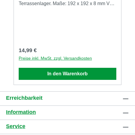
Terrassenlager. Maße: 192 x 192 x 8 mm VPE
mit 10 Stück. Vorteile von IsoPats: • Ausgleich
kleiner Unebenheiten• Holzschutz nach
oben• Bautenschutz nach unten• keine
scharfen Kanten• dampfdiffusionsfähig•
Trittschalldämmung• Waldbodeneffekt•
unverrottbar• rutschfest• kein Klappern der
Regulärer Preis:
14,99 €
Terrasse
Preise inkl. MwSt. zzgl. Versandkosten
In den Warenkorb
Erreichbarkeit
Information
Service