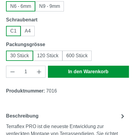
N6 - 6mm
N9 - 9mm
auswählen
Schraubenart
C1
A4
auswählen
Packungsgrösse
30 Stück
120 Stück
600 Stück
Produkt Anzahl: Gib den gewünschten Wert e
In den Warenkorb
Produktnummer:
7016
Beschreibung
Terraflex PRO ist die neueste Entwicklung zur
verdeckten Montage von Terrassendielen. Sie richtet