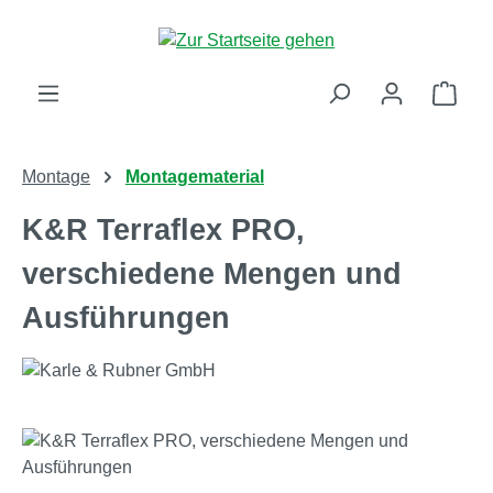
Zum Hauptinhalt springen
Ware
Montage
Montagematerial
K&R Terraflex PRO,
verschiedene Mengen und
Ausführungen
Bildergalerie überspringen