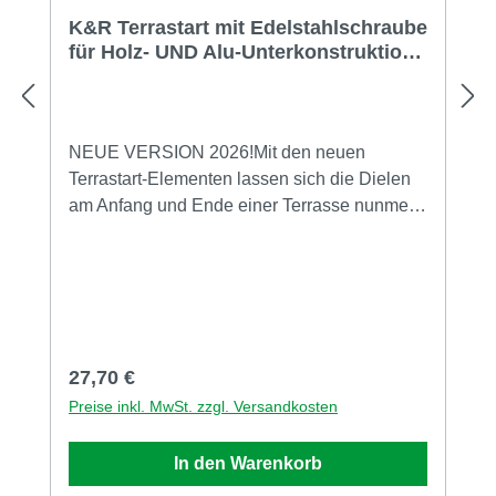
K&R Terrastart mit Edelstahlschraube
für Holz- UND Alu-Unterkonstruktion,
20 Stück
NEUE VERSION 2026!Mit den neuen
Terrastart-Elementen lassen sich die Dielen
am Anfang und Ende einer Terrasse nunmehr
professionell, dauerhaft und einfach
befestigen - und das unsichtbar.Passend zum
modernen System von Terraflex wird der
Grundträger auf der Unterkonstruktion
verschraubt (Holz- oder Aluminium-
Unterkonstruktion) und der Halter mit der
Regulärer Preis:
27,70 €
Diele eingerastet - einfacher geht nicht.Wie
Preise inkl. MwSt. zzgl. Versandkosten
die Terraflex zeichnet sich Terrastart durch
mehrere Eigenschaften aus: konstruktiver
In den Warenkorb
Holzschutz Abstandshalterfunktion Quell- und