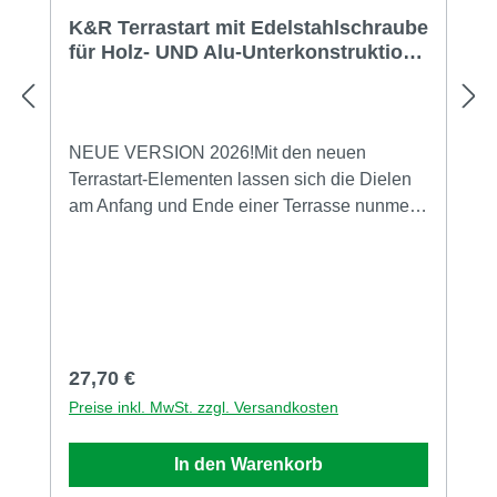
K&R Terrastart mit Edelstahlschraube
für Holz- UND Alu-Unterkonstruktion,
20 Stück
NEUE VERSION 2026!Mit den neuen
Terrastart-Elementen lassen sich die Dielen
am Anfang und Ende einer Terrasse nunmehr
professionell, dauerhaft und einfach
befestigen - und das unsichtbar.Passend zum
modernen System von Terraflex wird der
Grundträger auf der Unterkonstruktion
verschraubt (Holz- oder Aluminium-
Unterkonstruktion) und der Halter mit der
Regulärer Preis:
27,70 €
Diele eingerastet - einfacher geht nicht.Wie
Preise inkl. MwSt. zzgl. Versandkosten
die Terraflex zeichnet sich Terrastart durch
mehrere Eigenschaften aus: konstruktiver
In den Warenkorb
Holzschutz Abstandshalterfunktion Quell- und