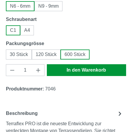
N6 - 6mm
N9 - 9mm
auswählen
Schraubenart
C1
A4
auswählen
Packungsgrösse
30 Stück
120 Stück
600 Stück
Produkt Anzahl: Gib den gewünschten Wert e
In den Warenkorb
Produktnummer:
7046
Beschreibung
Terraflex PRO ist die neueste Entwicklung zur
verdeckten Montage von Terrassendielen. Sie richtet