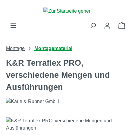
Zum Hauptinhalt springen
Ware
Montage
Montagematerial
K&R Terraflex PRO,
verschiedene Mengen und
Ausführungen
Bildergalerie überspringen