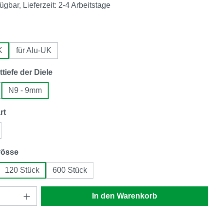
ügbar, Lieferzeit: 2-4 Arbeitstage
en
K
für Alu-UK
auswählen
ttiefe der Diele
N9 - 9mm
auswählen
rt
auswählen
rösse
120 Stück
600 Stück
Anzahl: Gib den gewünschten Wert ein oder
In den Warenkorb