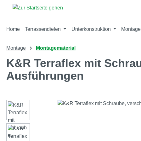
m Hauptinhalt springen
Zur Suche springen
Zur Hauptnavigation springen
Home
Terrassendielen
Unterkonstruktion
Montage
Montage
Montagematerial
K&R Terraflex mit Schra
Ausführungen
Bildergalerie überspringen