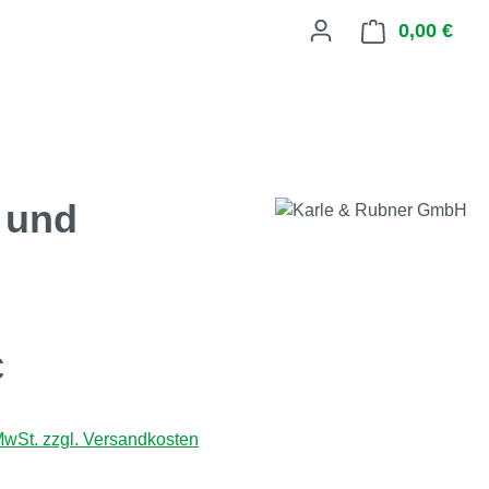
0,00 €
Ware
 und
eis:
€
 MwSt. zzgl. Versandkosten