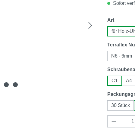
Sofort verf
auswähl
Art
für Holz-U
Terraflex Nu
N6 - 6mm
Schraubena
C1
A4
Packungsg
30 Stück
Produkt 