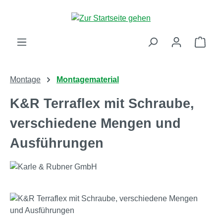
Zum Hauptinhalt springen
Ware
Montage
Montagematerial
K&R Terraflex mit Schraube,
verschiedene Mengen und
Ausführungen
Bildergalerie überspringen