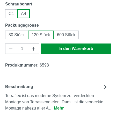
auswählen
Schraubenart
C1
A4
auswählen
Packungsgrösse
30 Stück
120 Stück
600 Stück
Produkt Anzahl: Gib den gewünschten Wert e
In den Warenkorb
Produktnummer:
6593
Beschreibung
Terraflex ist das moderne System zur verdeckten
Montage von Terrassendielen. Damit ist die verdeckte
Montage nahezu aller A…
Mehr