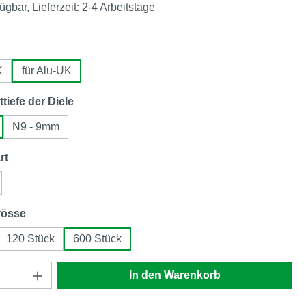
ügbar, Lieferzeit: 2-4 Arbeitstage
en
K
für Alu-UK
auswählen
ttiefe der Diele
N9 - 9mm
auswählen
rt
auswählen
rösse
120 Stück
600 Stück
Anzahl: Gib den gewünschten Wert ein oder
In den Warenkorb