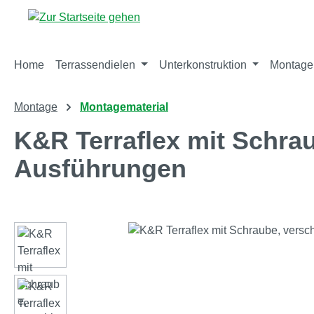
m Hauptinhalt springen
Zur Suche springen
Zur Hauptnavigation springen
Home
Terrassendielen
Unterkonstruktion
Montage
Montage
Montagematerial
K&R Terraflex mit Schra
Ausführungen
Bildergalerie überspringen