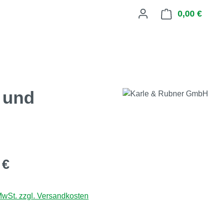
0,00 €
Ware
 und
eis:
 €
 MwSt. zzgl. Versandkosten