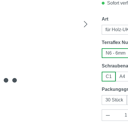
Sofort verf
auswähl
Art
für Holz-U
Terraflex Nu
N6 - 6mm
Schraubena
C1
A4
Packungsg
30 Stück
Produkt 