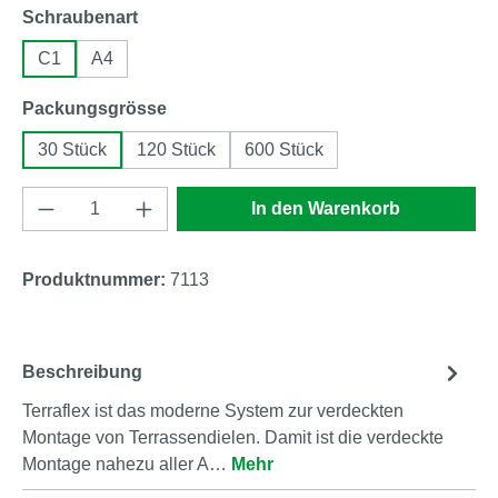
auswählen
Schraubenart
C1
A4
auswählen
Packungsgrösse
30 Stück
120 Stück
600 Stück
Produkt Anzahl: Gib den gewünschten Wert e
In den Warenkorb
Produktnummer:
7113
Beschreibung
Terraflex ist das moderne System zur verdeckten
Montage von Terrassendielen. Damit ist die verdeckte
Montage nahezu aller A…
Mehr