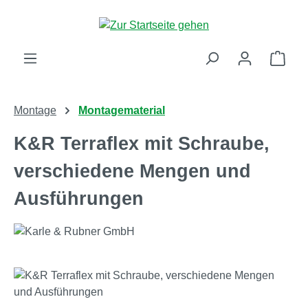
Zum Hauptinhalt springen
Ware
Montage
Montagematerial
K&R Terraflex mit Schraube,
verschiedene Mengen und
Ausführungen
Bildergalerie überspringen