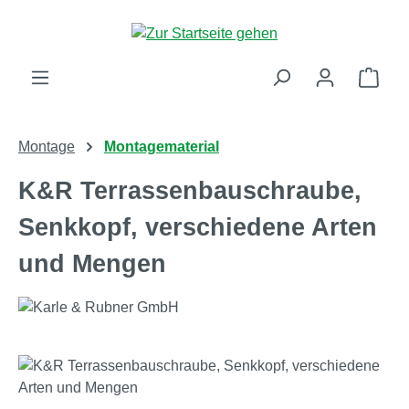
Zum Hauptinhalt springen
Ware
Montage
Montagematerial
K&R Terrassenbauschraube,
Senkkopf, verschiedene Arten
und Mengen
Bildergalerie überspringen