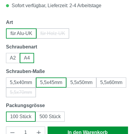
Sofort verfügbar, Lieferzeit: 2-4 Arbeitstage
auswählen
Art
für Alu-UK
für Holz-UK
(Diese Option ist zurzeit nicht verfügbar.)
auswählen
Schraubenart
A2
A4
auswählen
Schrauben-Maße
5,5x40mm
5,5x45mm
5,5x50mm
5,5x60mm
5,5x70mm
(Diese Option ist zurzeit nicht verfügbar.)
auswählen
Packungsgrösse
100 Stück
500 Stück
Produkt Anzahl: Gib den gewünschten Wert e
In den Warenkorb