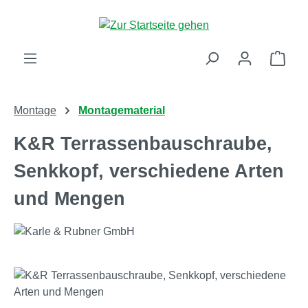
Zum Hauptinhalt springen
Ware
Montage
Montagematerial
K&R Terrassenbauschraube,
Senkkopf, verschiedene Arten
und Mengen
Bildergalerie überspringen