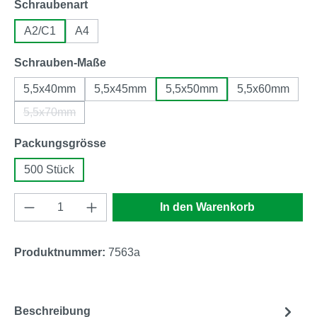
auswählen
Schraubenart
A2/C1
A4
auswählen
Schrauben-Maße
5,5x40mm
5,5x45mm
5,5x50mm
5,5x60mm
5,5x70mm
(Diese Option ist zurzeit nicht verfügbar.)
auswählen
Packungsgrösse
500 Stück
Produkt Anzahl: Gib den gewünschten Wert e
In den Warenkorb
Produktnummer:
7563a
Beschreibung