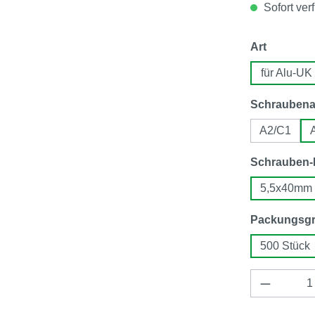
Sofort verf
auswähl
Art
für Alu-UK
Schraubena
A2/C1
Schrauben
5,5x40mm
Packungsg
500 Stück
Produkt 