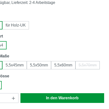
ügbar, Lieferzeit: 2-4 Arbeitstage
en
für Holz-UK
auswählen
rt
A4
auswählen
-Maße
5,5x45mm
5,5x50mm
5,5x60mm
5,5x70mm
(Diese Option 
auswählen
rösse
Anzahl: Gib den gewünschten Wert ein oder
In den Warenkorb