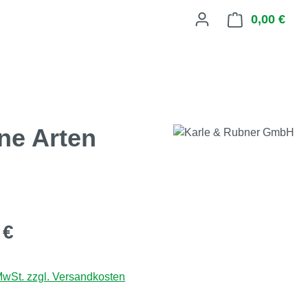
0,00 €
Ware
ne Arten
eis:
 €
 MwSt. zzgl. Versandkosten