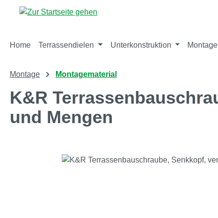
m Hauptinhalt springen
Zur Suche springen
Zur Hauptnavigation springen
Home
Terrassendielen
Unterkonstruktion
Montage
Montage
Montagematerial
K&R Terrassenbauschrau
und Mengen
Bildergalerie überspringen