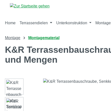
m Hauptinhalt springen
Zur Suche springen
Zur Hauptnavigation springen
Home
Terrassendielen
Unterkonstruktion
Montage
Montage
Montagematerial
K&R Terrassenbauschrau
und Mengen
Bildergalerie überspringen