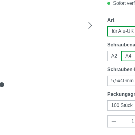
Sofort verf
auswähl
Art
für Alu-UK
Schraubena
A2
A4
Schrauben
5,5x40mm
Packungsg
100 Stück
Produkt 