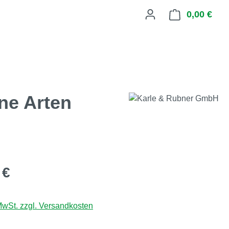
0,00 €
Ware
ne Arten
eis:
 €
 MwSt. zzgl. Versandkosten