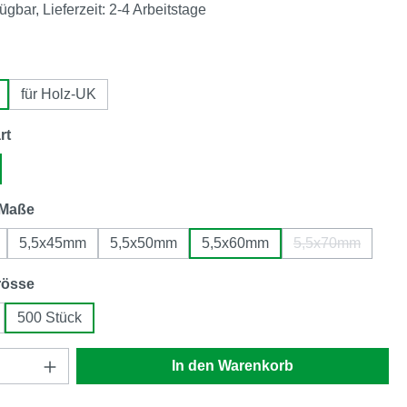
ügbar, Lieferzeit: 2-4 Arbeitstage
en
für Holz-UK
auswählen
rt
auswählen
-Maße
5,5x45mm
5,5x50mm
5,5x60mm
5,5x70mm
(Diese Option 
auswählen
rösse
500 Stück
Anzahl: Gib den gewünschten Wert ein oder
In den Warenkorb