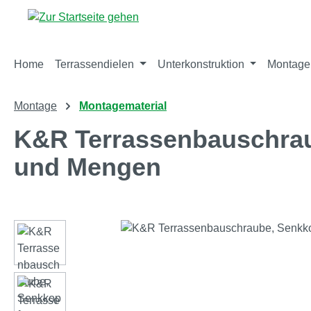
m Hauptinhalt springen
Zur Suche springen
Zur Hauptnavigation springen
Home
Terrassendielen
Unterkonstruktion
Montage
Montage
Montagematerial
K&R Terrassenbauschrau
und Mengen
Bildergalerie überspringen