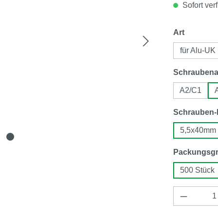
Sofort verf
auswähl
Art
für Alu-UK
Schraubena
A2/C1
Schrauben
5,5x40mm
Packungsg
500 Stück
Produkt 