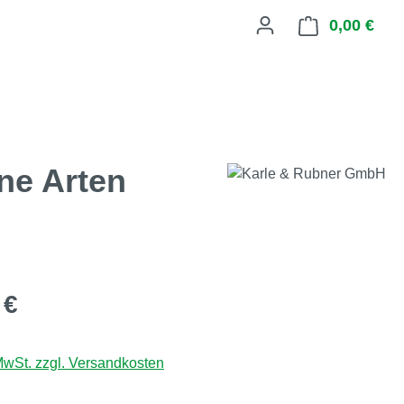
0,00 €
Ware
ne Arten
eis:
 €
 MwSt. zzgl. Versandkosten