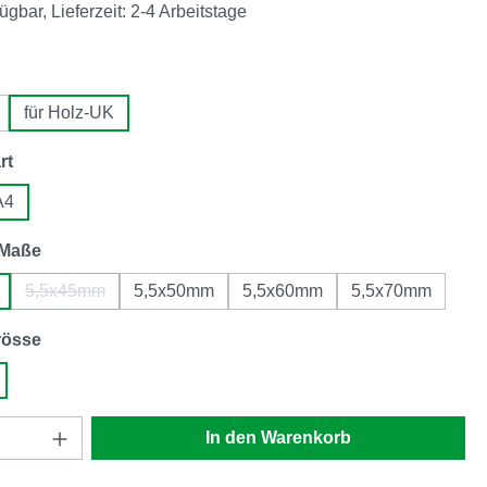
ügbar, Lieferzeit: 2-4 Arbeitstage
en
für Holz-UK
auswählen
rt
A4
auswählen
-Maße
5,5x45mm
5,5x50mm
5,5x60mm
5,5x70mm
(Diese Option ist zurzeit nicht verfügbar.)
auswählen
rösse
Anzahl: Gib den gewünschten Wert ein oder
In den Warenkorb