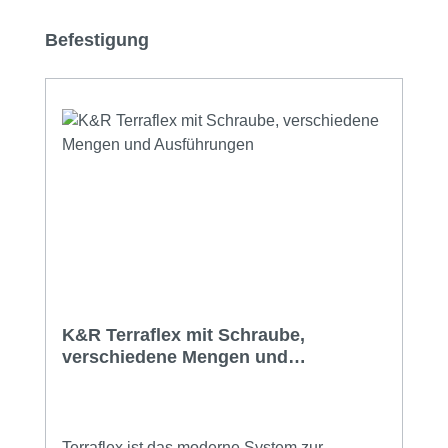
Produktgalerie überspringen
Befestigung
K&R Terraflex mit Schraube,
verschiedene Mengen und
Ausführungen
Terraflex ist das moderne System zur