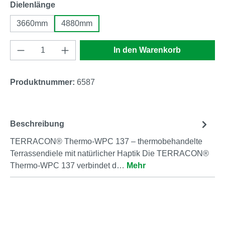
auswählen
Dielenlänge
3660mm
4880mm
Produkt Anzahl: Gib den gewünschten Wert e
In den Warenkorb
Produktnummer:
6587
Beschreibung
TERRACON® Thermo-WPC 137 – thermobehandelte
Terrassendiele mit natürlicher Haptik Die TERRACON®
Thermo-WPC 137 verbindet d…
Mehr