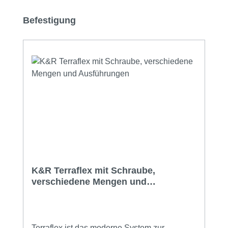
Produktgalerie überspringen
Befestigung
K&R Terraflex mit Schraube,
verschiedene Mengen und
Ausführungen
Terraflex ist das moderne System zur