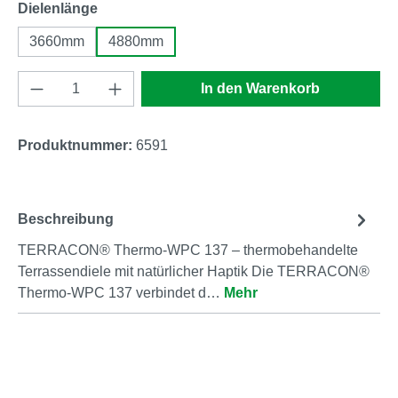
auswählen
Dielenlänge
3660mm
4880mm
Produkt Anzahl: Gib den gewünschten Wert e
In den Warenkorb
Produktnummer:
6591
Beschreibung
TERRACON® Thermo-WPC 137 – thermobehandelte
Terrassendiele mit natürlicher Haptik Die TERRACON®
Thermo-WPC 137 verbindet d…
Mehr