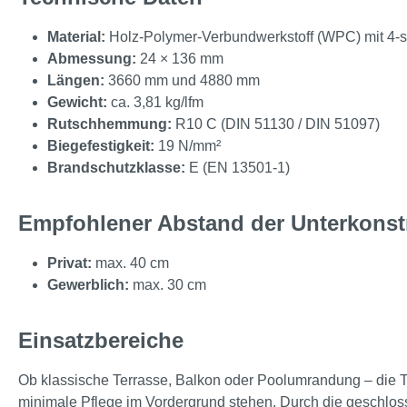
Material:
Holz-Polymer-Verbundwerkstoff (WPC) mit 4-
Abmessung:
24 × 136 mm
Längen:
3660 mm und 4880 mm
Gewicht:
ca. 3,81 kg/lfm
Rutschhemmung:
R10 C (DIN 51130 / DIN 51097)
Biegefestigkeit:
19 N/mm²
Brandschutzklasse:
E (EN 13501-1)
Empfohlener Abstand der Unterkonst
Privat:
max. 40 cm
Gewerblich:
max. 30 cm
Einsatzbereiche
Ob klassische Terrasse, Balkon oder Poolumrandung – die 
minimale Pflege im Vordergrund stehen. Durch die geschlosse