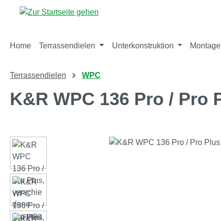
m Hauptinhalt springen
Zur Suche springen
Zur Hauptnavigation springen
Home
Terrassendielen
Unterkonstruktion
Montage
Terrassendielen
WPC
K&R WPC 136 Pro / Pro 
Bildergalerie überspringen