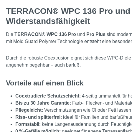
TERRACON® WPC 136 Pro und Pr
Widerstandsfähigkeit
Die
TERRACON® WPC 136 Pro
und
Pro Plus
sind modern
mit Mold Guard Polymer Technologie entsteht eine besonders
Durch die robuste Coextrusion eignet sich diese WPC-Diele id
angenehm begehbar – auch barfuß.
Vorteile auf einen Blick
Coextrudierte Schutzschicht:
4-seitig ummantelt für 
Bis zu 30 Jahre Garantie:
Farb-, Flecken- und Material
Pflegeleicht:
Verschmutzungen wie Öl oder Fett lassen s
Riss- und splitterfrei:
ideal für Familien und barfußfre
Formstabil:
keine Längenausdehnung durch Feuchtigk
0 %-Gefälle möglich:
geeignet für ebene Terrassenfläc