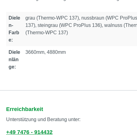
Diele
grau (Thermo-WPC 137), nussbraun (WPC ProPlu
n-
137), steingrau (WPC ProPlus 136), walnuss (The
Farb
(Thermo-WPC 137)
e:
Diele
3660mm, 4880mm
nlän
ge:
Erreichbarkeit
Unterstützung und Beratung unter:
+49 7476 - 914432