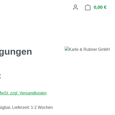
0,00 €
Ware
ägungen
eis:
€
 MwSt. zzgl. Versandkosten
fügbar, Lieferzeit: 1-2 Wochen