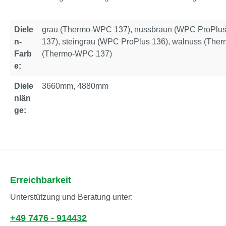
Diele
grau (Thermo-WPC 137), nussbraun (WPC ProPlu
n-
137), steingrau (WPC ProPlus 136), walnuss (The
Farb
(Thermo-WPC 137)
e:
Diele
3660mm, 4880mm
nlän
ge:
Erreichbarkeit
Unterstützung und Beratung unter:
+49 7476 - 914432