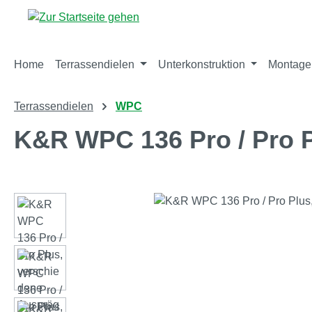
m Hauptinhalt springen
Zur Suche springen
Zur Hauptnavigation springen
Home
Terrassendielen
Unterkonstruktion
Montage
Terrassendielen
WPC
K&R WPC 136 Pro / Pro 
Bildergalerie überspringen