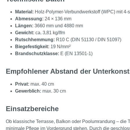
Material:
Holz-Polymer-Verbundwerkstoff (WPC) mit 4-
Abmessung:
24 × 136 mm
Längen:
3660 mm und 4880 mm
Gewicht:
ca. 3,81 kg/lfm
Rutschhemmung:
R10 C (DIN 51130 / DIN 51097)
Biegefestigkeit:
19 N/mm²
Brandschutzklasse:
E (EN 13501-1)
Empfohlener Abstand der Unterkonst
Privat:
max. 40 cm
Gewerblich:
max. 30 cm
Einsatzbereiche
Ob klassische Terrasse, Balkon oder Poolumrandung – die 
minimale Pflege im Vordergrund stehen. Durch die geschlosse