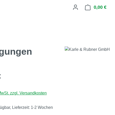
0,00 €
Ware
ägungen
eis:
€
 MwSt. zzgl. Versandkosten
fügbar, Lieferzeit: 1-2 Wochen