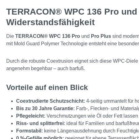
TERRACON® WPC 136 Pro und Pr
Widerstandsfähigkeit
Die
TERRACON® WPC 136 Pro
und
Pro Plus
sind modern
mit Mold Guard Polymer Technologie entsteht eine besonders
Durch die robuste Coextrusion eignet sich diese WPC-Diele id
angenehm begehbar – auch barfuß.
Vorteile auf einen Blick
Coextrudierte Schutzschicht:
4-seitig ummantelt für 
Bis zu 30 Jahre Garantie:
Farb-, Flecken- und Material
Pflegeleicht:
Verschmutzungen wie Öl oder Fett lassen s
Riss- und splitterfrei:
ideal für Familien und barfußfre
Formstabil:
keine Längenausdehnung durch Feuchtigk
0 %-Gefälle möglich:
geeignet für ebene Terrassenfläc