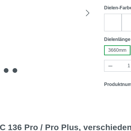
Dielen-Farb
sand (W
Dielenlänge
3660mm
Produkt 
Produktnu
 136 Pro / Pro Plus, verschied