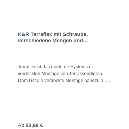
K&R Terraflex mit Schraube,
verschiedene Mengen und
Ausführungen
Terraflex ist das moderne System zur
verdeckten Montage von Terrassendielen.
Damit ist die verdeckte Montage nahezu aller
Arten von Terrassendielen möglich. Dieses
System zeichnet sich durch mehrere
Eigenschaften aus: konstruktiver Holzschutz
Abstandshalterfunktion Quell- und
Schwindverhalten des Holzes wird ermöglicht
Verwendbar auf Holz- und
Regulärer Preis:
Ab
23,99 €
Aluminiumunterkonstruktionen Details und