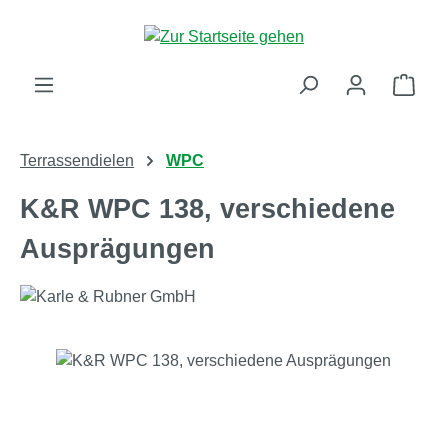
Zum Hauptinhalt springen
Ware
Terrassendielen
WPC
K&R WPC 138, verschiedene
Ausprägungen
Bildergalerie überspringen