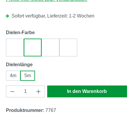
Sofort verfügbar, Lieferzeit: 1-2 Wochen
auswählen
Dielen-Farbe
grau (WPC138)
beige (WPC138)
braun (WPC138)
anthrazit (WPC138)
auswählen
Dielenlänge
4m
5m
Produkt Anzahl: Gib den gewünschten Wert e
In den Warenkorb
Produktnummer:
7767