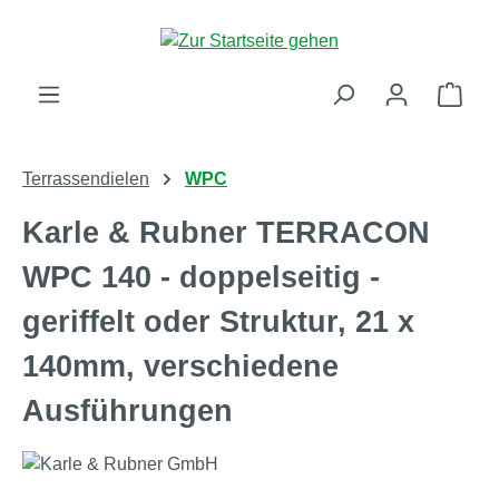
Zum Hauptinhalt springen
Ware
Terrassendielen
WPC
Karle & Rubner TERRACON
WPC 140 - doppelseitig -
geriffelt oder Struktur, 21 x
140mm, verschiedene
Ausführungen