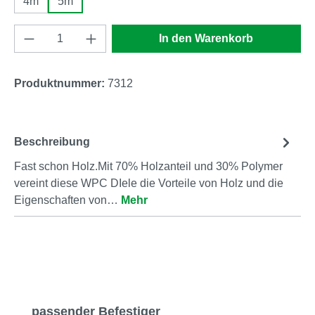
4m
5m
Produkt Anzahl: Gib den gewünschten Wert e
In den Warenkorb
Produktnummer:
7312
Beschreibung
Fast schon Holz.Mit 70% Holzanteil und 30% Polymer
vereint diese WPC DIele die Vorteile von Holz und die
Eigenschaften von…
Mehr
Produktgalerie überspringen
passender Befestiger