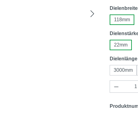
Dielenbreite
118mm
Dielenstärk
22mm
Dielenlänge
3000mm
Produkt 
Produktnu