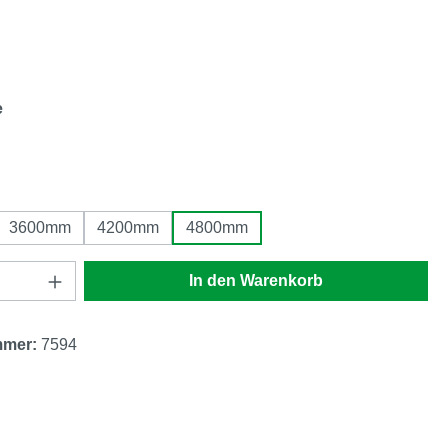
auswählen
auswählen
e
auswählen
3600mm
4200mm
4800mm
Anzahl: Gib den gewünschten Wert ein oder
In den Warenkorb
mmer:
7594