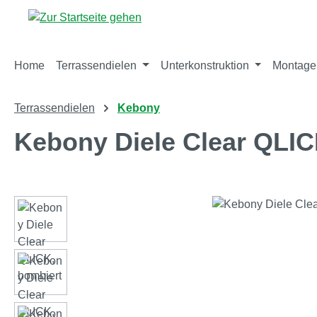
m Hauptinhalt springen
Zur Suche springen
Zur Hauptnavigation springen
Home
Terrassendielen
Unterkonstruktion
Montage
Terrassendielen
Kebony
Kebony Diele Clear QLIC
Bildergalerie überspringen