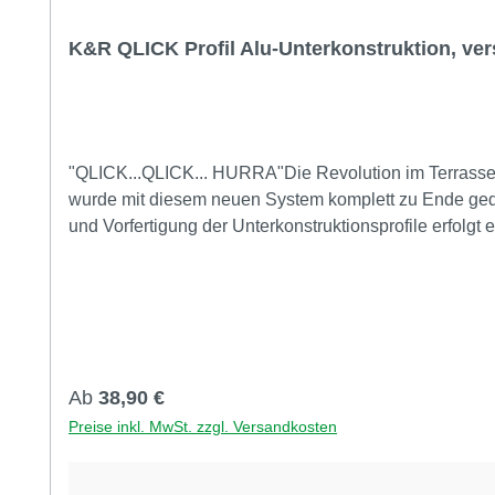
K&R QLICK Profil Alu-Unterkonstruktion, ve
"QLICK...QLICK... HURRA"Die Revolution im Terrasse
wurde mit diesem neuen System komplett zu Ende ged
und Vorfertigung der Unterkonstruktionsprofile erfolgt
und aufgebaut, dann geht die Dielenverlegung wie im F
Regulärer Preis:
Ab
38,90 €
Preise inkl. MwSt. zzgl. Versandkosten