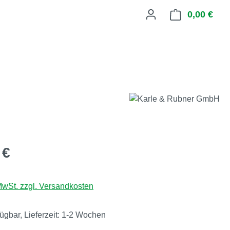
0,00 €
Ware
eis:
 €
 MwSt. zzgl. Versandkosten
fügbar, Lieferzeit: 1-2 Wochen