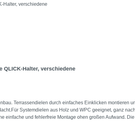
e QLICK-Halter, verschiedene
nbau. Terrassendielen durch einfaches Einklicken montieren u
acht.Für Systemdielen aus Holz und WPC geeignet, ganz nach
eine einfache und fehlerfreie Montage ohen großen Aufwand. Die 
Flug.Diese Produkte sind ohne die QLICK-Halter (können individ