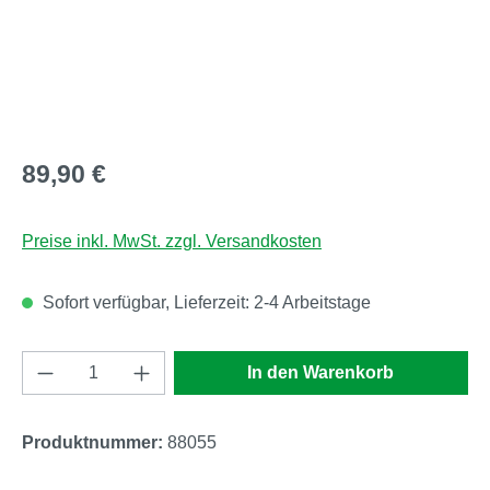
Regulärer Preis:
89,90 €
Preise inkl. MwSt. zzgl. Versandkosten
Sofort verfügbar, Lieferzeit: 2-4 Arbeitstage
Produkt Anzahl: Gib den gewünschten Wert e
In den Warenkorb
Produktnummer:
88055