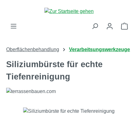
Zum Hauptinhalt springen
Ware
Oberflächenbehandlung
Verarbeitsungswerkzeuge
Siliziumbürste für echte
Tiefenreinigung
Bildergalerie überspringen