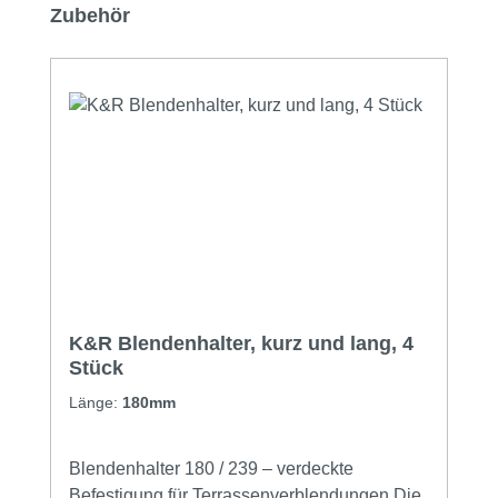
Produktgalerie überspringen
Zubehör
K&R Blendenhalter, kurz und lang, 4
Stück
Länge:
180mm
Blendenhalter 180 / 239 – verdeckte
Befestigung für Terrassenverblendungen Die