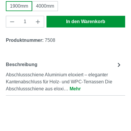
1900mm
4000mm
Produkt Anzahl: Gib den gewünschten Wert e
In den Warenkorb
Produktnummer:
7508
Beschreibung
Abschlussschiene Aluminium eloxiert – eleganter
Kantenabschluss für Holz- und WPC-Terrassen Die
Abschlussschiene aus eloxi…
Mehr