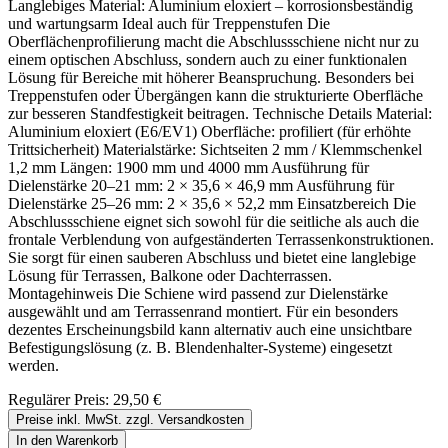
Langlebiges Material: Aluminium eloxiert – korrosionsbeständig
und wartungsarm Ideal auch für Treppenstufen Die
Oberflächenprofilierung macht die Abschlussschiene nicht nur zu
einem optischen Abschluss, sondern auch zu einer funktionalen
Lösung für Bereiche mit höherer Beanspruchung. Besonders bei
Treppenstufen oder Übergängen kann die strukturierte Oberfläche
zur besseren Standfestigkeit beitragen. Technische Details Material:
Aluminium eloxiert (E6/EV1) Oberfläche: profiliert (für erhöhte
Trittsicherheit) Materialstärke: Sichtseiten 2 mm / Klemmschenkel
1,2 mm Längen: 1900 mm und 4000 mm Ausführung für
Dielenstärke 20–21 mm: 2 × 35,6 × 46,9 mm Ausführung für
Dielenstärke 25–26 mm: 2 × 35,6 × 52,2 mm Einsatzbereich Die
Abschlussschiene eignet sich sowohl für die seitliche als auch die
frontale Verblendung von aufgeständerten Terrassenkonstruktionen.
Sie sorgt für einen sauberen Abschluss und bietet eine langlebige
Lösung für Terrassen, Balkone oder Dachterrassen.
Montagehinweis Die Schiene wird passend zur Dielenstärke
ausgewählt und am Terrassenrand montiert. Für ein besonders
dezentes Erscheinungsbild kann alternativ auch eine unsichtbare
Befestigungslösung (z. B. Blendenhalter-Systeme) eingesetzt
werden.
Regulärer Preis:
29,50 €
Preise inkl. MwSt. zzgl. Versandkosten
In den Warenkorb