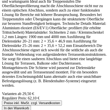
und wartungsarm Ideal auch für Treppenstufen Die
Oberflächenprofilierung macht die Abschlussschiene nicht nur zu
einem optischen Abschluss, sondern auch zu einer funktionalen
Lösung für Bereiche mit höherer Beanspruchung. Besonders bei
Treppenstufen oder Übergängen kann die strukturierte Oberfläche
zur besseren Standfestigkeit beitragen. Technische Details Material:
Aluminium eloxiert (E6/EV1) Oberfläche: profiliert (für erhöhte
Trittsicherheit) Materialstärke: Sichtseiten 2 mm / Klemmschenkel
1,2 mm Längen: 1900 mm und 4000 mm Ausführung für
Dielenstärke 20–21 mm: 2 × 35,6 × 46,9 mm Ausführung für
Dielenstärke 25–26 mm: 2 × 35,6 × 52,2 mm Einsatzbereich Die
Abschlussschiene eignet sich sowohl für die seitliche als auch die
frontale Verblendung von aufgeständerten Terrassenkonstruktionen.
Sie sorgt für einen sauberen Abschluss und bietet eine langlebige
Lösung für Terrassen, Balkone oder Dachterrassen.
Montagehinweis Die Schiene wird passend zur Dielenstärke
ausgewählt und am Terrassenrand montiert. Für ein besonders
dezentes Erscheinungsbild kann alternativ auch eine unsichtbare
Befestigungslösung (z. B. Blendenhalter-Systeme) eingesetzt
werden.
Varianten ab
29,50 €
Regulärer Preis:
62,10 €
Preise inkl. MwSt. zzgl. Versandkosten
In den Warenkorb