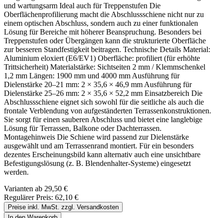
und wartungsarm Ideal auch für Treppenstufen Die
Oberflächenprofilierung macht die Abschlussschiene nicht nur zu
einem optischen Abschluss, sondern auch zu einer funktionalen
Lösung für Bereiche mit höherer Beanspruchung. Besonders bei
Treppenstufen oder Übergängen kann die strukturierte Oberfläche
zur besseren Standfestigkeit beitragen. Technische Details Material:
Aluminium eloxiert (E6/EV1) Oberfläche: profiliert (für erhöhte
Trittsicherheit) Materialstärke: Sichtseiten 2 mm / Klemmschenkel
1,2 mm Längen: 1900 mm und 4000 mm Ausführung für
Dielenstärke 20–21 mm: 2 × 35,6 × 46,9 mm Ausführung für
Dielenstärke 25–26 mm: 2 × 35,6 × 52,2 mm Einsatzbereich Die
Abschlussschiene eignet sich sowohl für die seitliche als auch die
frontale Verblendung von aufgeständerten Terrassenkonstruktionen.
Sie sorgt für einen sauberen Abschluss und bietet eine langlebige
Lösung für Terrassen, Balkone oder Dachterrassen.
Montagehinweis Die Schiene wird passend zur Dielenstärke
ausgewählt und am Terrassenrand montiert. Für ein besonders
dezentes Erscheinungsbild kann alternativ auch eine unsichtbare
Befestigungslösung (z. B. Blendenhalter-Systeme) eingesetzt
werden.
Varianten ab
29,50 €
Regulärer Preis:
62,10 €
Preise inkl. MwSt. zzgl. Versandkosten
In den Warenkorb