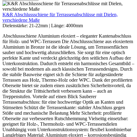
K&R Abschlussschiene für Terrassenabschlüsse mit Dielen,
verschiedene Maße
Dielenstärke:
21-22mm
|
Länge:
4000mm
Abschlussschiene Aluminium eloxiert – eleganter Kantenabschluss
für Holz- und WPC-Terrassen Die Abschlussschiene aus eloxiertem
Aluminium in Bronze ist die ideale Lösung, um Terrassenflächen
sauber und hochwertig abzuschließen. Sie sorgt für eine optisch
perfekte Kante und verdeckt gleichzeitig den seitlichen Aufbau der
Unterkonstruktion. Dadurch entsteht ein harmonisches Gesamtbild –
sowohl bei modernen als auch klassischen Terrassendesigns. Durch
die stabile Bauweise eignet sich die Schiene für aufgeständerte
Terrassen aus Holz, Thermo-Holz oder WPC. Dank der profilierten
Oberseite bietet sie zudem einen zusätzlichen Sicherheitsvorteil, da
die Struktur die Trittsicherheit verbessern kann – auch an
Treppenstufen. Vorteile auf einen Blick Sauberer
Terrassenabschluss: für eine hochwertige Optik an Kanten und
Stirnseiten Schützt die Terrassenkante: stabiler Abschluss gegen
Stöße und mechanische Belastung Mehr Sicherheit: profilierte
Oberseite zur verbesserten Rutschhemmung Vielseitig einsetzbar:
geeignet für Holz-, Thermoholz- und WPC-Terrassendielen
Unabhängig vom Unterkonstruktionssystem: flexibel kombinierbar
Langlebiges Material: Aluminium eloxiert – korrosionsbeständig