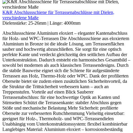
K&R Abschlussschiene für Terrassenabschlüsse mit Dielen,
verschiedene Maße
Dielenstärke:
25-26mm
|
Länge:
4000mm
Abschlussschiene Aluminium eloxiert – eleganter Kantenabschluss
für Holz- und WPC-Terrassen Die Abschlussschiene aus eloxiertem
Aluminium in Bronze ist die ideale Lösung, um Terrassenflächen
sauber und hochwertig abzuschließen. Sie sorgt für eine optisch
perfekte Kante und verdeckt gleichzeitig den seitlichen Aufbau der
Unterkonstruktion. Dadurch entsteht ein harmonisches Gesamtbild –
sowohl bei modernen als auch klassischen Terrassendesigns. Durch
die stabile Bauweise eignet sich die Schiene für aufgeständerte
Terrassen aus Holz, Thermo-Holz oder WPC. Dank der profilierten
Oberseite bietet sie zudem einen zusätzlichen Sicherheitsvorteil, da
die Struktur die Trittsicherheit verbessern kann – auch an
Treppenstufen. Vorteile auf einen Blick Sauberer
Terrassenabschluss: für eine hochwertige Optik an Kanten und
Stirnseiten Schützt die Terrassenkante: stabiler Abschluss gegen
Stöße und mechanische Belastung Mehr Sicherheit: profilierte
Oberseite zur verbesserten Rutschhemmung Vielseitig einsetzbar:
geeignet für Holz-, Thermoholz- und WPC-Terrassendielen
Unabhängig vom Unterkonstruktionssystem: flexibel kombinierbar
Langlebiges Material: Aluminium eloxiert – korrosionsbeständig