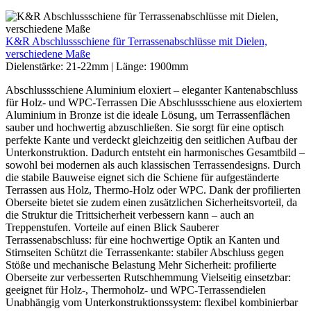
K&R Abschlussschiene für Terrassenabschlüsse mit Dielen,
verschiedene Maße
Dielenstärke:
21-22mm
|
Länge:
1900mm
Abschlussschiene Aluminium eloxiert – eleganter Kantenabschluss
für Holz- und WPC-Terrassen Die Abschlussschiene aus eloxiertem
Aluminium in Bronze ist die ideale Lösung, um Terrassenflächen
sauber und hochwertig abzuschließen. Sie sorgt für eine optisch
perfekte Kante und verdeckt gleichzeitig den seitlichen Aufbau der
Unterkonstruktion. Dadurch entsteht ein harmonisches Gesamtbild –
sowohl bei modernen als auch klassischen Terrassendesigns. Durch
die stabile Bauweise eignet sich die Schiene für aufgeständerte
Terrassen aus Holz, Thermo-Holz oder WPC. Dank der profilierten
Oberseite bietet sie zudem einen zusätzlichen Sicherheitsvorteil, da
die Struktur die Trittsicherheit verbessern kann – auch an
Treppenstufen. Vorteile auf einen Blick Sauberer
Terrassenabschluss: für eine hochwertige Optik an Kanten und
Stirnseiten Schützt die Terrassenkante: stabiler Abschluss gegen
Stöße und mechanische Belastung Mehr Sicherheit: profilierte
Oberseite zur verbesserten Rutschhemmung Vielseitig einsetzbar:
geeignet für Holz-, Thermoholz- und WPC-Terrassendielen
Unabhängig vom Unterkonstruktionssystem: flexibel kombinierbar