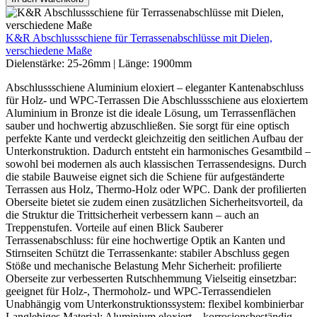
K&R Abschlussschiene für Terrassenabschlüsse mit Dielen,
verschiedene Maße
Dielenstärke:
25-26mm
|
Länge:
1900mm
Abschlussschiene Aluminium eloxiert – eleganter Kantenabschluss
für Holz- und WPC-Terrassen Die Abschlussschiene aus eloxiertem
Aluminium in Bronze ist die ideale Lösung, um Terrassenflächen
sauber und hochwertig abzuschließen. Sie sorgt für eine optisch
perfekte Kante und verdeckt gleichzeitig den seitlichen Aufbau der
Unterkonstruktion. Dadurch entsteht ein harmonisches Gesamtbild –
sowohl bei modernen als auch klassischen Terrassendesigns. Durch
die stabile Bauweise eignet sich die Schiene für aufgeständerte
Terrassen aus Holz, Thermo-Holz oder WPC. Dank der profilierten
Oberseite bietet sie zudem einen zusätzlichen Sicherheitsvorteil, da
die Struktur die Trittsicherheit verbessern kann – auch an
Treppenstufen. Vorteile auf einen Blick Sauberer
Terrassenabschluss: für eine hochwertige Optik an Kanten und
Stirnseiten Schützt die Terrassenkante: stabiler Abschluss gegen
Stöße und mechanische Belastung Mehr Sicherheit: profilierte
Oberseite zur verbesserten Rutschhemmung Vielseitig einsetzbar:
geeignet für Holz-, Thermoholz- und WPC-Terrassendielen
Unabhängig vom Unterkonstruktionssystem: flexibel kombinierbar
Langlebiges Material: Aluminium eloxiert – korrosionsbeständig